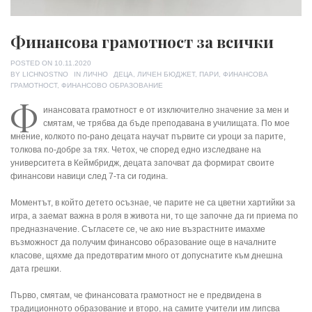
Финансова грамотност за всички
POSTED ON
10.11.2020
TAGS
BY
LICHNOSTNO
IN
ЛИЧНО
ДЕЦА
,
ЛИЧЕН БЮДЖЕТ
,
ПАРИ
,
ФИНАНСОВА
ГРАМОТНОСТ
,
ФИНАНСОВО ОБРАЗОВАНИЕ
Ф
инансовата грамотност е от изключително значение за мен и
смятам, че трябва да бъде преподавана в училищата. По мое
мнение, колкото по-рано децата научат първите си уроци за парите,
толкова по-добре за тях. Четох, че според едно изследване на
университета в Кеймбридж, децата започват да формират своите
финансови навици след 7-та си година.
Моментът, в който детето осъзнае, че парите не са цветни хартийки за
игра, а заемат важна в роля в живота ни, то ще започне да ги приема по
предназначение. Съгласете се, че ако ние възрастните имахме
възможност да получим финансово образование още в началните
класове, щяхме да предотвратим много от допуснатите към днешна
дата грешки.
Първо, смятам, че финансовата грамотност не е предвидена в
традиционното образование и второ, на самите учители им липсва