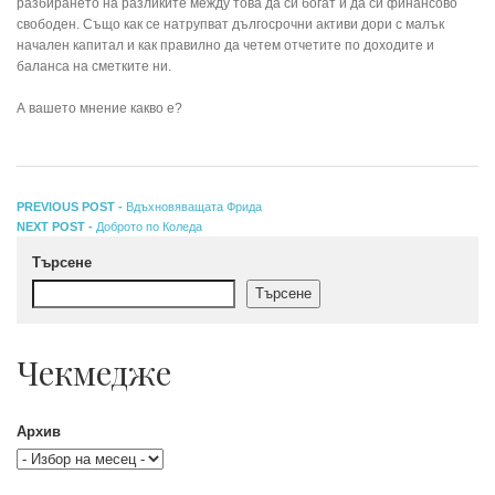
разбирането на разликите между това да си богат и да си финансово
свободен. Също как се натрупват дългосрочни активи дори с малък
начален капитал и как правилно да четем отчетите по доходите и
баланса на сметките ни.
А вашето мнение какво е?
Навигация
Previous
PREVIOUS POST -
Вдъхновяващата Фрида
Next
post:
NEXT POST -
Доброто по Коледа
post:
Търсене
Търсене
Чекмедже
Архив