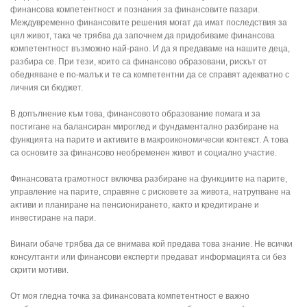
финансова компетентност и познания за финансовите пазари.
Междувременно финансовите решения могат да имат последствия за
цял живот, така че трябва да започнем да придобиваме финансова
компетентност възможно най-рано. И да я предаваме на нашите деца,
разбира се. При тези, които са финансово образовани, рискът от
обедняване е по-малък и те са компетентни да се справят адекватно с
личния си бюджет.
В допълнение към това, финансовото образование помага и за
постигане на балансиран мироглед и фундаментално разбиране на
функцията на парите и активите в макроикономически контекст. А това
са основите за финансово необременен живот и социално участие.
Финансовата грамотност включва разбиране на функциите на парите,
управление на парите, справяне с рисковете за живота, натрупване на
активи и планиране на пенсионирането, както и кредитиране и
инвестиране на пари.
Винаги обаче трябва да се внимава кой предава това знание. Не всички
консултанти или финансови експерти предават информацията си без
скрити мотиви.
От моя гледна точка за финансовата компетентност е важно