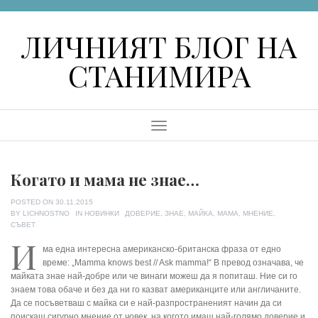
Skip
to
ЛИЧНИЯТ БЛОГ НА
content
СТАНИМИРА
Menu
Когато и мама не знае…
POSTED ON
30.11.2015
TAGS
BY
LICHNOSTNO
IN
НОВИНКИ
ДОВЕРИЕ
,
ЗНАЕ
,
МАЙКА
,
МАМА
,
МНЕНИЕ
,
СЪВЕТ
И
ма една интересна американско-британска фраза от едно
време: „Mamma knows best // Ask mamma!“ В превод означава, че
майката знае най-добре или че винаги можеш да я попиташ. Ние си го
знаем това обаче и без да ни го казват американците или англичаните.
Да се посъветваш с майка си е най-разпространеният начин да си
поискаш сигурно мнение от човек, на когото имаш най-голямо доверие и