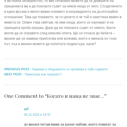
и ви обича безкористно, то вие спокойно можете да се доверите на
преценката му и да поискате съвет за някои неща от него. Споделянето
в една връзка е много важен елемент в изграждането на дълготрайни
отношения. Така ще покажете, че го цените и че той е наистина важен в
живота си. Освен това смятам, че има неща, които се научават и на
принципа проба-грешка. Дори да не поискате съвет от някого, бихте
могли да се справите след няколко опита. Що се отнася до бебета –
винаги ще се намери приятелка или колежка, която е минала по този
път, пък и винаги можете да попитате педиатъра, нали?
Навигация
Previous
PREVIOUS POST -
Бариера в общуването се проявява в тийн годините
Next
post:
NEXT POST -
Приятелка или терапевт?
post:
One Comment to “Когато и мама не знае…”
eli
06.12.2015 в 19:32
аз винаги питам мама за разни чайове, които помагат за