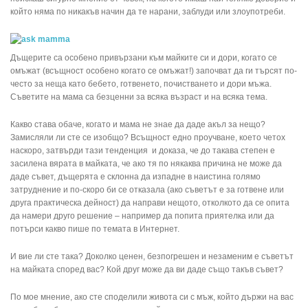
който няма по никакъв начин да те нарани, заблуди или злоупотреби.
Дъщерите са особено привързани към майките си и дори, когато се
омъжат (всъщност особено когато се омъжат!) започват да ги търсят по-
често за неща като бебето, готвенето, почистването и дори мъжа.
Съветите на мама са безценни за всяка възраст и на всяка тема.
Какво става обаче, когато и мама не знае да даде акъл за нещо?
Замисляли ли сте се изобщо? Всъщност едно проучване, което четох
наскоро, затвърди тази тенденция и доказа, че до такава степен е
засилена вярата в майката, че ако тя по някаква причина не може да
даде съвет, дъщерята е склонна да изпадне в наистина голямо
затруднение и по-скоро би се отказала (ако съветът е за готвене или
друга практическа дейност) да направи нещото, отколкото да се опита
да намери друго решение – например да попита приятелка или да
потърси какво пише по темата в Интернет.
И вие ли сте така? Доколко ценен, безпогрешен и незаменим е съветът
на майката според вас? Кой друг може да ви даде също такъв съвет?
По мое мнение, ако сте споделили живота си с мъж, който държи на вас