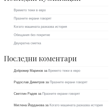
Времето тежи в евро
Празните екрани говорят
Когато машината разказва история
Обещания без покритие
Двукратна сметка
Последни коментари
Добромир Маринов
за
Времето тежи в евро
Радослав Димитров
за
Празните екрани говорят
Светлин Радев
за
Празните екрани говорят
Миглена Йорданова
за
Когато машината разказва история