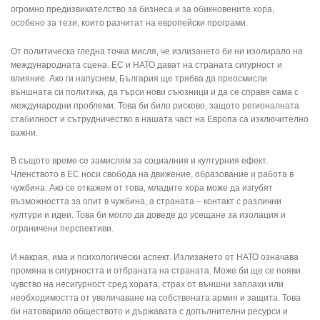
огромно предизвикателство за бизнеса и за обикновените хора,
особено за тези, които разчитат на европейски програми.
От политическа гледна точка мисля, че излизането би ни изолирало на
международната сцена. ЕС и НАТО дават на страната сигурност и
влияние. Ако ги напуснем, България ще трябва да преосмисли
външната си политика, да търси нови съюзници и да се справя сама с
международни проблеми. Това би било рисково, защото регионалната
стабилност и сътрудничество в нашата част на Европа са изключително
важни.
В същото време се замислям за социалния и културния ефект.
Членството в ЕС носи свобода на движение, образование и работа в
чужбина. Ако се откажем от това, младите хора може да изгубят
възможността за опит в чужбина, а страната – контакт с различни
култури и идеи. Това би могло да доведе до усещане за изолация и
ограничени перспективи.
И накрая, има и психологически аспект. Излизането от НАТО означава
промяна в сигурността и отбраната на страната. Може би ще се появи
чувство на несигурност сред хората, страх от външни заплахи или
необходимостта от увеличаване на собствената армия и защита. Това
би натоварило обществото и държавата с допълнителни ресурси и