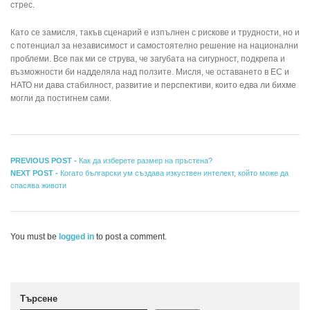
стрес.
Като се замисля, такъв сценарий е изпълнен с рискове и трудности, но и
с потенциал за независимост и самостоятелно решение на национални
проблеми. Все пак ми се струва, че загубата на сигурност, подкрепа и
възможности би надделяла над ползите. Мисля, че оставането в ЕС и
НАТО ни дава стабилност, развитие и перспективи, които едва ли бихме
могли да постигнем сами.
Навигация
Previous
PREVIOUS POST -
Как да изберете размер на пръстена?
Next
post:
NEXT POST -
Когато български ум създава изкуствен интелект, който може да
post:
спасява животи
You must be
logged in
to post a comment.
Търсене