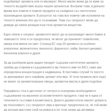
подобряват аромата или го маскират. Много малко може да се каже за
тяхното въздействие върху нашия организъм. Въпреки това, в днешно
време все повече и повече продукти са снабдени със синтетично
произведени аромати. В резултат на това все повече сме изложени на
тяхното влияние без да го съзнаваме. Това със сигурност може да
доведе до някои реакции към тези ароматни вещества.
Едно обаче е сигурно: ароматите могат да се разграждат много бавно в
човешкото тяло и се предполага, че могат да причинят главоболие,
умора или виене на свят. Според ЕС над 20 аромата са особено
алергични, включително линалоол, фарнезол, лайм, бензил цинамат,
бензилов алкохол и други.
За да разберем дали даден продукт съдържа синтетични аромати,
трябва да открием в съдържанието му тяхното име по INCI, само ако
определена концентрация е надвишена. В противен случай те просто
се декларират като парфюм, аромат или вкус. И тези правила (все още)
не важат за ароматизирани свещи, ароматни масла и други подобни.
Парафинът пък е дестилат от петрол и осигурява необходимото
съдържание на мазнини за козметичните продукти, така че е една от
типичните съставки в козметиката. Докато дерматолози хвалят добрата
му поносимост, със сигурност има и критици: предполага се, че той може
да изсуши мастния слой на кожата и по този начин да активира