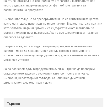
на етиленов оксид. По-специално душ геловете и шампоаните най-
често съдържат натриев лаурил сулфат, който е причина за
разпенването на продуктите.
Силиконите също не са препоръчителни. Те са синтетични вещества,
които могат да се използват по много начини. В козметиката са познати
като запълващи фини бръчки и се съдържат в много шампоани за
мекота и еластичност на косъма. Ако не сме алергични към тях, няма
опасност за здравето.
Въпреки това, ако в продукт, например крем, има прекалено много
силикон, може да дехидратира и увреди кожата. Прекомерното
количество в измиващите продукти пък трудно се отмиват от косата и
може да я утежнят.
За да разберем дали в продукта има силикон, трябва да проверим
съдържанието за думи с окончания като -con, -cone или -xane.
Силикони, неразтворими във вода, са например диметикон,
диметиконол, циклометикон и други.
Търсене