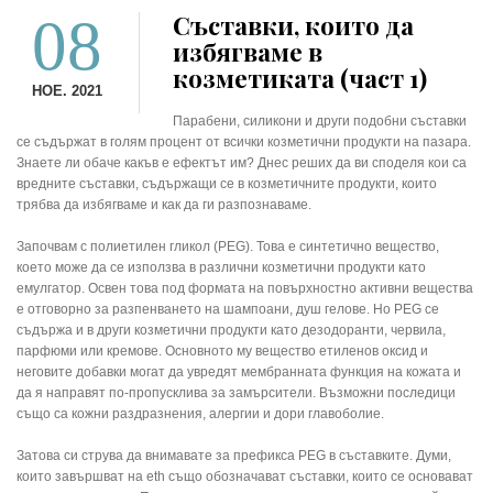
08
Съставки, които да
избягваме в
козметиката (част 1)
НОЕ. 2021
Парабени, силикони и други подобни съставки
се съдържат в голям процент от всички козметични продукти на пазара.
Знаете ли обаче какъв е ефектът им? Днес реших да ви споделя кои са
вредните съставки, съдържащи се в козметичните продукти, които
трябва да избягваме и как да ги разпознаваме.
Започвам с полиетилен гликол (PEG). Това е синтетично вещество,
което може да се използва в различни козметични продукти като
емулгатор. Освен това под формата на повърхностно активни вещества
е отговорно за разпенването на шампоани, душ гелове. Но PEG се
съдържа и в други козметични продукти като дезодоранти, червила,
парфюми или кремове. Основното му вещество етиленов оксид и
неговите добавки могат да увредят мембранната функция на кожата и
да я направят по-пропусклива за замърсители. Възможни последици
също са кожни раздразнения, алергии и дори главоболие.
Затова си струва да внимавате за префикса PEG в съставките. Думи,
които завършват на eth също обозначават съставки, които се основават