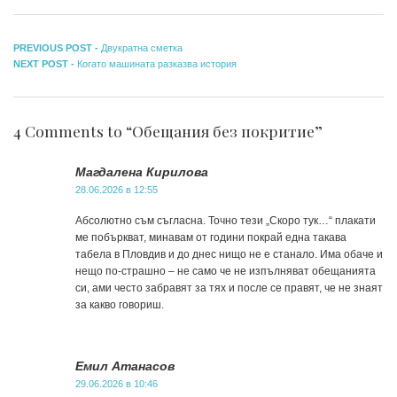
Навигация
Previous
PREVIOUS POST -
Двукратна сметка
Next
post:
NEXT POST -
Когато машината разказва история
post:
4 Comments to “Обещания без покритие”
Магдалена Кирилова
28.06.2026 в 12:55
Абсолютно съм съгласна. Точно тези „Скоро тук…“ плакати
ме побъркват, минавам от години покрай една такава
табела в Пловдив и до днес нищо не е станало. Има обаче и
нещо по-страшно – не само че не изпълняват обещанията
си, ами често забравят за тях и после се правят, че не знаят
за какво говориш.
Емил Атанасов
29.06.2026 в 10:46