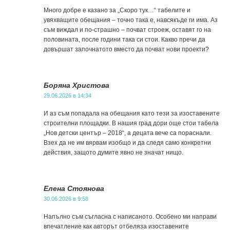
Много добре е казано за „Скоро тук…“ табелите и
увяхващите обещания – точно така е, навсякъде ги има. Аз
съм виждал и по-страшно – почват строеж, оставят го на
половината, после години така си стои. Какво пречи да
довършат започнатото вместо да почват нови проекти?
Боряна Христова
29.06.2026 в 14:34
И аз съм попадала на обещания като тези за изоставените
строителни площадки. В нашия град дори още стои табела
„Нов детски център – 2018“, а децата вече са пораснали.
Взех да не им вярвам изобщо и да следя само конкретни
действия, защото думите явно не значат нищо.
Елена Стоянова
30.06.2026 в 9:58
Напълно съм съгласна с написаното. Особено ми направи
впечатление как авторът отбеляза изоставените