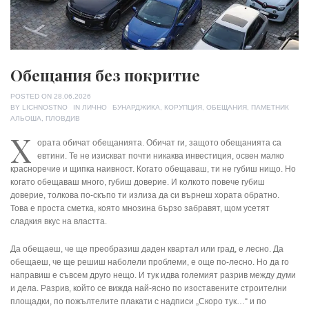
Обещания без покритие
POSTED ON
28.06.2026
TAGS
BY
LICHNOSTNO
IN
ЛИЧНО
БУНАРДЖИКА
,
КОРУПЦИЯ
,
ОБЕЩАНИЯ
,
ПАМЕТНИК
АЛЬОША
,
ПЛОВДИВ
Х
ората обичат обещанията. Обичат ги, защото обещанията са
евтини. Те не изискват почти никаква инвестиция, освен малко
красноречие и щипка наивност. Когато обещаваш, ти не губиш нищо. Но
когато обещаваш много, губиш доверие. И колкото повече губиш
доверие, толкова по-скъпо ти излиза да си върнеш хората обратно.
Това е проста сметка, която мнозина бързо забравят, щом усетят
сладкия вкус на властта.
Да обещаеш, че ще преобразиш даден квартал или град, е лесно. Да
обещаеш, че ще решиш наболели проблеми, е още по-лесно. Но да го
направиш е съвсем друго нещо. И тук идва големият разрив между думи
и дела. Разрив, който се вижда най-ясно по изоставените строителни
площадки, по пожълтелите плакати с надписи „Скоро тук…“ и по