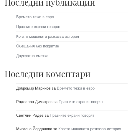
Последни публикации
Времето тежи в евро
Празните екрани говорят
Когато машината разказва история
Обещания без покритие
Двукратна сметка
Последни коментари
Добромир Маринов
за
Времето тежи в евро
Радослав Димитров
за
Празните екрани говорят
Светлин Радев
за
Празните екрани говорят
Миглена Йорданова
за
Когато машината разказва история