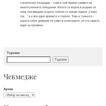
строителни площадки – това е най-яркият символ на
неизпълнените обещания. Когато се върна в родния си
град, пак виждам същите табели от преди години „Скоро
тук…“ и е все едно времето е спряло. Това е тъжното –
хората губят доверие не само в политиците, но и в самата
идея за промяна.
Търсене
Търсене
Чекмедже
Архив