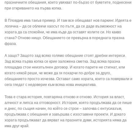
празничните обещания, които увяхват по-бързо от букетите, поднесени
при откриването на първа копка.
В Пловдив има такъв пример. И там все обещават нов паркинг. Идеята е
логична – да се облекчи хаосът по пътя, да се даде възможност на
хората да са спокойни, че има къде да оставят колите си. Но какво
стана? Отново нищо. Обещанието се превърна в поредната празна
фраза.
А защо? Защото зад всяко голямо обещание стоят дребни интереси.
Зад всяка първа копка се крие заложена сметка. Зад всяка празна
площадка стои неизпълнен договор. И когато парите не стигнат, или
когато някой реши, че може да ги похарчи по-добре за друго,
обещанието просто изчезва. Остават само хората, които са повярвали и
сега гледат с недоверие към всяка нова инициатива.
Това е стара история, повтаряна отново и отново. История за власт,
алчност и липса на отговорност. История, която продължава да се пише
и днес, по същия начин, по който се строи – започва с ентусиазъм,
продължава с обещания и завършва с изоставени проекти. И докато
хората продължават да вярват на празните думи, историята няма да
има друг край.