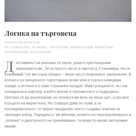
Логика на търговеца
POSTED ON
19.06.2026
TAGS
BY
LICHNOSTNO
IN
ЛИЧНО
АЛГОРИТМИ
,
МАНИПУЛАЦИЯ
,
МАРКЕТИНГ
,
ПОТРЕБЛЕНИЕ
,
ПСИХОЛОГИЯ
Д
оставчикът на реклама се ухили, докато преглеждахме
кампанията ми. „Ти си просто число в сметката, Станимира. Не се
изживявай.“ Не ми стана обидно – беше чисто инженерно заключение. В
епохата на прецизното таргетиране всеки клик е тухла в невидима
сграда, а истината е само страничен продукт. Имах усещането, че съм
попаднала в софтуер, в който всичко е пресметнато и подредено.
Опитвах се да анализирам, но логиката ми вече не беше щит, а оръжие
в ръцете на маркетинга. Не ставаше дума за лъжи, а за
последователност от верни твърдения, които създават илюзия за
свободен избор. Парадоксът ме вбесява: колкото по-персонализирано и
„логично“ е дигиталното ни преживяване, толкова по-малко автономия
имаме.