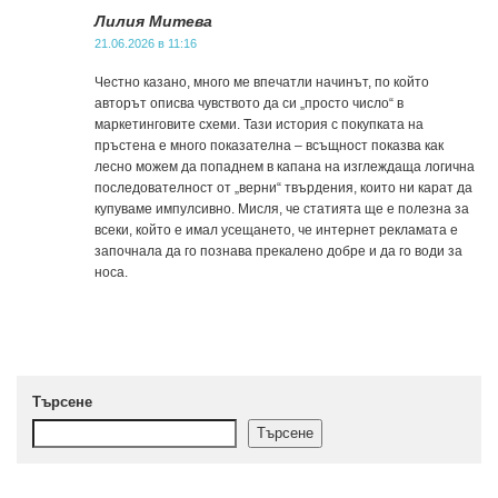
Лилия Митева
21.06.2026 в 11:16
Честно казано, много ме впечатли начинът, по който
авторът описва чувството да си „просто число“ в
маркетинговите схеми. Тази история с покупката на
пръстена е много показателна – всъщност показва как
лесно можем да попаднем в капана на изглеждаща логична
последователност от „верни“ твърдения, които ни карат да
купуваме импулсивно. Мисля, че статията ще е полезна за
всеки, който е имал усещането, че интернет рекламата е
започнала да го познава прекалено добре и да го води за
носа.
Търсене
Търсене