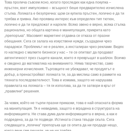
Това пролича съвсем ясно, когато проследих как една покупка –
пръстен, взет импулсивно – всъщност беше предварително изчислена
стъпка. Логиката е безупречна: щом си купила пръстен, логично е да ти
трябва и гривна. Ако проявиш интерес към определен тип тютюн,
логично е да ти предложат и наргиле. Всяко звено е вярно, всяка стъпка
рационална, но общата картина е манипулация, прикрита като
„препоръка“. Масовият маркетинг отдавна се отказа от празни
обещания. Сега се залага на изкуствени нужди, създадени чрез
парадокси. Проблемът не е реален, а инсталиран чрез реклами. Видях
го нагледно с малките бизнеси у нас – те се опитват да продават
автентичност през същите канали, които я превръщат в шаблон. Всичко
е сведено до математика на вниманието. Няма творчество, само
инженерни изчисления. Търговците не убеждават, че продуктът е
добър, а пренастройват логиката ти, за да мислиш само в рамките на
тяхната последователност. Това е измама, защото не нарушава
правилата на логиката – тя ги използва, за да те затвори в кръг от
„правилни“ решения.
За човек, който не търпи празни приказки, това е най-опасната форма
на манипулация. Тя е невидима, защото е вградена в структурата на
информацията. Не става дума дали информацията е вярна, а как е
подредена, за да те подведе. Истината стана твърде скъпа. Сега
следващата „логична“ препоръка ще се опита да ни продаде нещо,
което вече сме решили, че не ни трябва.