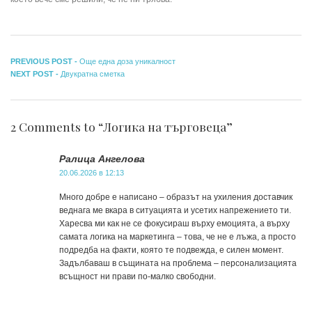
Навигация
Previous
PREVIOUS POST -
Още една доза уникалност
Next
post:
NEXT POST -
Двукратна сметка
post:
2 Comments to “Логика на търговеца”
Ралица Ангелова
20.06.2026 в 12:13
Много добре е написано – образът на ухиления доставчик
веднага ме вкара в ситуацията и усетих напрежението ти.
Харесва ми как не се фокусираш върху емоцията, а върху
самата логика на маркетинга – това, че не е лъжа, а просто
подредба на факти, която те подвежда, е силен момент.
Задълбаваш в същината на проблема – персонализацията
всъщност ни прави по-малко свободни.