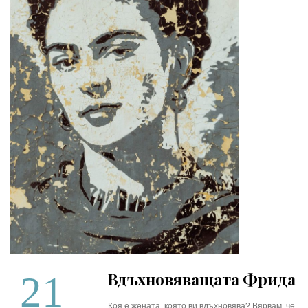
21
Вдъхновяващата Фрида
Коя e жената, която ви вдъхновява? Вярвам, че