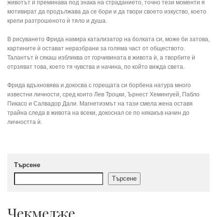
животът ѝ преминава под знака на страданието, точно тези моменти я
мотивират да продължава да се бори и да твори своето изкуство, което
крепи разтрошеното ѝ тяло и душа.
В рисуването Фрида намира катализатор на болката си, може би затова,
картините ѝ остават неразбрани за голяма част от обществото.
Талантът ѝ сякаш избликва от горчивината в живота ѝ, а творбите ѝ
отрзяват това, което тя чувства и начина, по който вижда света.
Фрида вдъхновява и докосва с горещата си борбена натура много
известни личности, сред които Лев Троцки, Ърнест Хемингуей, Пабло
Пикасо и Салвадор Дали. Магнетизмът на тази смела жена оставя
трайна следа в живота на всеки, докоснал се по някакъв начин до
личността ѝ.
Търсене
Търсене
Чекмедже