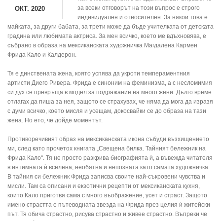
за всеки отговорът на този въпрос е строго
ОКТ. 2020
индивидуален и относителен. За някои това е
майката, за други бабата, за трети може да бъде учителката от детската
градина или любимата актриса. За мен всичко, което ме вдъхновява, е
събрано в образа на мексиканската художничка Магдалена Кармен
Фрида Кало и Калдерон.
Тя е динствената жена, която успява да укроти темпераментния
артисти Диего Ривера. Фрида е синоним на феминизма, а с несломимия
си дух се превръща в модел за подражание на много жени. Дълго време
отлагах да пиша за нея, защото се страхувах, че няма да мога да изразя
с думи всичко, което мисля и усещам, докосвайки се до образа на тази
жена. Но ето, че дойде моментът.
Противоречивият образ на мексиканската икона събуди възхищението
ми, след като прочетох книгата „Свещена билка. Тайният бележник на
Фрида Кало“. Тя не просто разкрива биографията ѝ, а въвежда читателя
в интимната ѝ вселена, необятна и непозната като самата художничка.
В тайния си бележник Фрида записва своите най-съкровени чувства и
мисли. Там са описани и екзотични рецепти от мексиканската кухня,
които Кало приготвя сама с много въображение, усет и страст. Защото
имено страстта е пътеводната звезда на Фрида през целия ѝ житейски
път. Тя обича страстно, рисува страстно и живее страстно. Въпреки че