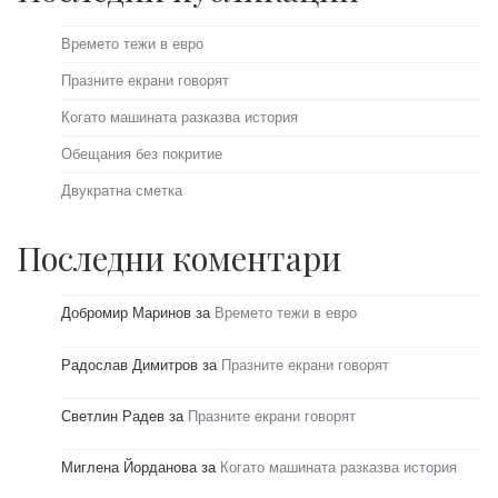
Времето тежи в евро
Празните екрани говорят
Когато машината разказва история
Обещания без покритие
Двукратна сметка
Последни коментари
Добромир Маринов
за
Времето тежи в евро
Радослав Димитров
за
Празните екрани говорят
Светлин Радев
за
Празните екрани говорят
Миглена Йорданова
за
Когато машината разказва история