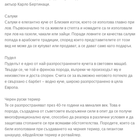
актьор Карло Бертинаци.
Салуки
Салуки е елегантно куче от Близкия изток, което се използва главно при
лов. Първоначално те са живели в степта и номадите са ги използвали
при лов на газели, чакали или зайци. Поради ловните си качества салуки
попада в арабските традиции, според които представителите от този
вид не може да се купуват или продават, а се дават само като подарък.
Пудел
Пуделът е едно от най-разпространените кучета в световен мащаб.
Твърди се, че той е френска порода, въпреки че произходът му е
неизвестен и доста спорен. Счита се за възможно неговото потекло да
е свързано с барбет – водно куче, широко разпространено в цяла
Европа.
Черен руски териер
Те се разпространяват през 40-те години на миналия век. Това е
порода, създадена от съветските въоръжени сили в опит да се получи
многофункционално куче, способно да реагира в различни условия и да
защитава стопаните си при всякакви обстоятелства. Породите, които са
били използвани при създаването на черния териер, са гигантски
шнауцер, ейрдейлски териер и ротвайлер.