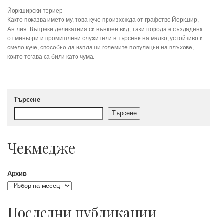
Йоркширски териер
Както показва името му, това куче произхожда от графство Йоркшир,
Англия. Въпреки деликатния си външен вид, тази порода е създадена
от миньори и промишлени служители в търсене на малко, устойчиво и
смело куче, способно да изплаши големите популации на плъхове,
които тогава са били като чума.
Търсене
Търсене
Чекмедже
Архив
Последни публикации