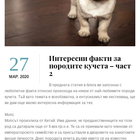
27
Интересни факти за
породите кучета – част
2
МАР. 2020
В предната статия в блога ви запознах с
любопитни факти относно произхода на някои от най-любимите породи
кучета. Тъй като темата е всеобхватна, а ентусиазмът ми нестихващ, ще
ви дам още малко интересна информация за тях.
Мопс
Мопсът произлиза от Китай. Има данни, че предшествениците на този
род са датирали още от II век пр.н.е. Те са се приемали като членове от
императорското семейство и са присъствали в дворовете на азиатските
висши личности. Днес породата кучета дължи името си на известен