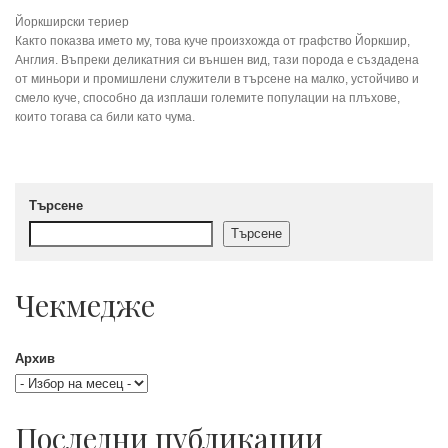
Йоркширски териер
Както показва името му, това куче произхожда от графство Йоркшир,
Англия. Въпреки деликатния си външен вид, тази порода е създадена
от миньори и промишлени служители в търсене на малко, устойчиво и
смело куче, способно да изплаши големите популации на плъхове,
които тогава са били като чума.
Търсене
Търсене
Чекмедже
Архив
Последни публикации