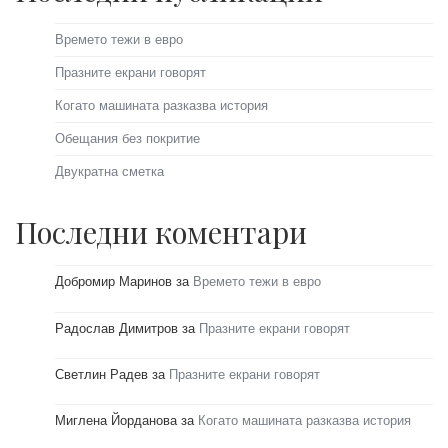
Времето тежи в евро
Празните екрани говорят
Когато машината разказва история
Обещания без покритие
Двукратна сметка
Последни коментари
Добромир Маринов
за
Времето тежи в евро
Радослав Димитров
за
Празните екрани говорят
Светлин Радев
за
Празните екрани говорят
Миглена Йорданова
за
Когато машината разказва история