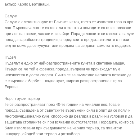
актьор Карло Бертинаци.
Салуки
Салуки е елегантно куче от Близкия изток, което се използва главно при
лов. Първоначално те са живели в степта и номадите са ги използвали
при лов на газели, чакали или зайци. Поради ловните си качества салуки
попада в арабските традиции, според които представителите от този
вид не може да се купуват или продават, а се дават само като подарък.
Пудел
Пуделът е едно от най-разпространените кучета в световен мащаб.
Твърди се, че той е френска порода, въпреки че произходът му е
неизвестен и доста спорен. Счита се за възможно неговото потекло да
е свързано с барбет – водно куче, широко разпространено в цяла
Европа.
Черен руски териер
Те се разпространяват през 40-те години на миналия век. Това е
порода, създадена от съветските въоръжени сили в опит да се получи
многофункционално куче, способно да реагира в различни условия и да
защитава стопаните си при всякакви обстоятелства. Породите, които са
били използвани при създаването на черния териер, са гигантски
шнауцер, ейрдейлски териер и ротвайлер.