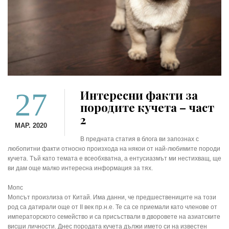
27
Интересни факти за
породите кучета – част
2
МАР. 2020
В предната статия в блога ви запознах с
любопитни факти относно произхода на някои от най-любимите породи
кучета. Тъй като темата е всеобхватна, а ентусиазмът ми нестихващ, ще
ви дам още малко интересна информация за тях.
Мопс
Мопсът произлиза от Китай. Има данни, че предшествениците на този
род са датирали още от II век пр.н.е. Те са се приемали като членове от
императорското семейство и са присъствали в дворовете на азиатските
висши личности. Днес породата кучета дължи името си на известен