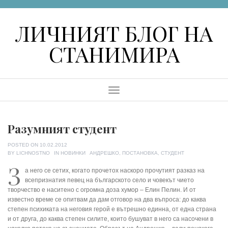
Skip
to
ЛИЧНИЯТ БЛОГ НА
content
СТАНИМИРА
Menu
Разумният студент
POSTED ON
10.02.2012
TAGS
BY
LICHNOSTNO
IN
НОВИНКИ
АНДРЕШКО
,
ПОСТАНОВКА
,
СТУДЕНТ
З
а него се сетих, когато прочетох наскоро прочутият разказ на
всепризнатия певец на българското село и човекът чието
творчество е наситено с огромна доза хумор – Елин Пелин. И от
известно време се опитвам да дам отговор на два въпроса: до каква
степен психиката на неговия герой е вътрешно единна, от една страна
и от друга, до каква степен силите, които бушуват в него са насочени в