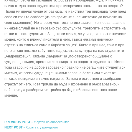
няколко потока на съзнанието. Образът на Андрешко – дали понякога
влиза в една наша студентска противоречива постановка на нещата?
Прави ми впечатление от разказа, че наистина той признава поне пред
себе си своята слабост (дълго време не знае как точно да помогне на
своя съселянин). Но според мен това негово състояние и осъзнаване в
никакъв случай не е свързано със скрупулите, тревогите и страстите на
някои от нас студентите. Защото си мисля, че универсалният етнически
модел, който е вложил писателя в него, търси някакъв логически
отрязък на смисъла само в борбата за „Аз”. Както и при нас, така и при
него сякаш някакво табу тегне над скритата култура на нас студентите –
„Андрешковци“. Някаква „забрана” за „по-отворено” общуване с
чужденеца-съдия, прекрачил границата на родното студенство. Именно
това старо, но не добре забравено правило ние сегашните студенти си
мислим, че всеки чужденец е някакъв заразно болен или е част от
някакво невидимо и тъмно изкуство. Затова е естествен и съобразен
страхът от него. Това трябва да бъде изкоренено и обеззаразено, и
най- вече да разберем, че трябва да бъде обезопасено това наше
мнение.
Навигация
Previous
PREVIOUS POST -
Жертви на анорексията
Next
post:
NEXT POST -
Хората с увреждания