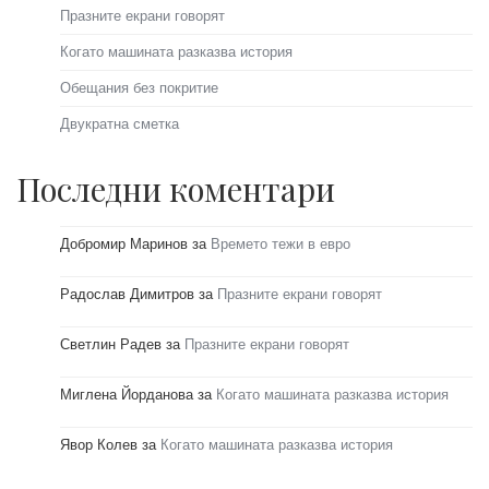
Празните екрани говорят
Когато машината разказва история
Обещания без покритие
Двукратна сметка
Последни коментари
Добромир Маринов
за
Времето тежи в евро
Радослав Димитров
за
Празните екрани говорят
Светлин Радев
за
Празните екрани говорят
Миглена Йорданова
за
Когато машината разказва история
Явор Колев
за
Когато машината разказва история