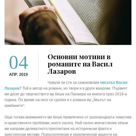
04
Основни мотиви в
романите на Васил
Лазаров
АПР. 2019
Чували ли сте за самоковския
писател Васил
Лазаров
? Той е автор на романи, но твори и в други жанрове. Първият
ми досег до творчеството му беше на Панаира на книгата през 2019-а
година. По време на него се сдобих и с романа му „Звънът на
камбаните“.
Още тогава вниманието ми беше привлечено от разнородната тематика
и нравствените проблеми, които засяга. Най-силно впечатление обаче
ми направи деликатното преплитане на исторически факти и
християнски мотиви. Психологически и приключенски акценти на