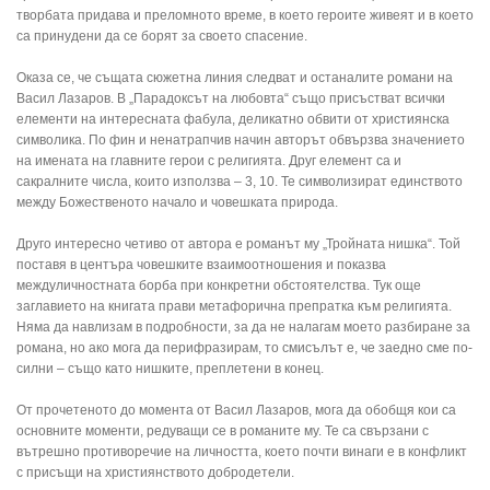
творбата придава и преломното време, в което героите живеят и в което
са принудени да се борят за своето спасение.
Оказа се, че същата сюжетна линия следват и останалите романи на
Васил Лазаров. В „Парадоксът на любовта“ също присъстват всички
елементи на интересната фабула, деликатно обвити от християнска
символика. По фин и ненатрапчив начин авторът обвързва значението
на имената на главните герои с религията. Друг елемент са и
сакралните числа, които използва – 3, 10. Те символизират единството
между Божественото начало и човешката природа.
Друго интересно четиво от автора е романът му „Тройната нишка“. Той
поставя в центъра човешките взаимоотношения и показва
междуличностната борба при конкретни обстоятелства. Тук още
заглавието на книгата прави метафорична препратка към религията.
Няма да навлизам в подробности, за да не налагам моето разбиране за
романа, но ако мога да перифразирам, то смисълът е, че заедно сме по-
силни – също като нишките, преплетени в конец.
От прочетеното до момента от Васил Лазаров, мога да обобщя кои са
основните моменти, редуващи се в романите му. Те са свързани с
вътрешно противоречие на личността, което почти винаги е в конфликт
с присъщи на християнството добродетели.