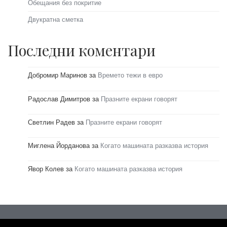
Обещания без покритие
Двукратна сметка
Последни коментари
Добромир Маринов
за
Времето тежи в евро
Радослав Димитров
за
Празните екрани говорят
Светлин Радев
за
Празните екрани говорят
Миглена Йорданова
за
Когато машината разказва история
Явор Колев
за
Когато машината разказва история