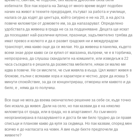
времето, смятам, че подобни, бих казала дреболии биха били
избегнати. Все пак хората на Запад от много време водят подобен
начин на живот в техните предградия, пътуват за работа и училище,
налага се да ходят до центъра, който сигурно е не на 20, а на доста
повече километри от домовете им, за да напазаруват. Определено
удобствата да живееш в града не са за подценяване. Децата ще искат
да посещават най-различни купони, празници, задължително трябва да
имат превоз и колкото и да е развит градския ни и междуградски
транспорт, има какво още да се желае. Но да живееш в панелка, където
всеки знае дори какво си си купил от магазина, въпреки, че е в торбичка,
непрозрачна, да слушаш скандалите на комшиите, или изведнъж в 22
часа съседката е решила да размества мебелите, някак си малко ми
идва в повече. Не си мислете, че съм живяла в къща. Цял живот живея в
блокове, пълни с всякакви хора и характери и честно, дори да искаш 5
минути спокойствие, за да се концентрираш, отмориш или каквото и да
било, е , няма да го получиш.
Все още не мога да взема окончателно решение за себе си, къде точно
бих искала да живея. Дали на село, но пак казвам да е на няколко
километра от града, или в града, но в апартамент. Аз съм много
неорганизирана в пазаруването и доста би ми било трудно да си правя
списъци и планове какво да купя за седмица. Но пак казвам, според мен
всичко е до нагласата на човек. А вие къде бихте предпочели да
живеете?