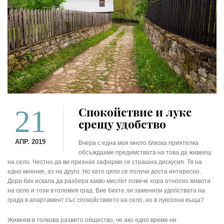
21
Спокойствие и лукс
срещу удобство
АПР. 2019
Вчера с една моя много близка приятелка
обсъждахме предимствата на това да живееш
на село. Честно да ви призная заформи се страшна дискусия. Тя на
едно мнение, аз на друго. Но като цяло се получи доста интересно.
Дори бих искала да разбера какво мислят повече хора относно живота
на село и този в големия град. Вие бихте ли заменили удобствата на
града в апартамент със спокойствието на село, но в луксозна къща?
Живеем в толкова развито общество, че ако едно време ни