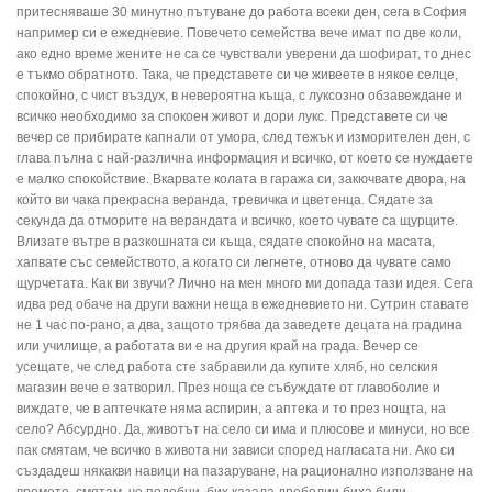
притесняваше 30 минутно пътуване до работа всеки ден, сега в София
например си е ежедневие. Повечето семейства вече имат по две коли,
ако едно време жените не са се чувствали уверени да шофират, то днес
е тъкмо обратното. Така, че представете си че живеете в някое селце,
спокойно, с чист въздух, в невероятна къща, с луксозно обзавеждане и
всичко необходимо за спокоен живот и дори лукс. Представете си че
вечер се прибирате капнали от умора, след тежък и изморителен ден, с
глава пълна с най-различна информация и всичко, от което се нуждаете
е малко спокойствие. Вкарвате колата в гаража си, закючвате двора, на
който ви чака прекрасна веранда, тревичка и цветенца. Сядате за
секунда да отморите на верандата и всичко, което чувате са щурците.
Влизате вътре в разкошната си къща, сядате спокойно на масата,
хапвате със семейството, а когато си легнете, отново да чувате само
щурчетата. Как ви звучи? Лично на мен много ми допада тази идея. Сега
идва ред обаче на други важни неща в ежедневието ни. Сутрин ставате
не 1 час по-рано, а два, защото трябва да заведете децата на градина
или училище, а работата ви е на другия край на града. Вечер се
усещате, че след работа сте забравили да купите хляб, но селския
магазин вече е затворил. През ноща се събуждате от главоболие и
виждате, че в аптечкате няма аспирин, а аптека и то през нощта, на
село? Абсурдно. Да, животът на село си има и плюсове и минуси, но все
пак смятам, че всичко в живота ни зависи според нагласата ни. Ако си
създадеш някакви навици на пазаруване, на рационално използване на