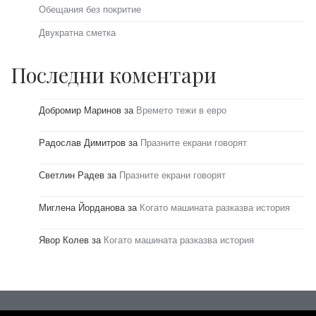
Обещания без покритие
Двукратна сметка
Последни коментари
Добромир Маринов
за
Времето тежи в евро
Радослав Димитров
за
Празните екрани говорят
Светлин Радев
за
Празните екрани говорят
Миглена Йорданова
за
Когато машината разказва история
Явор Колев
за
Когато машината разказва история