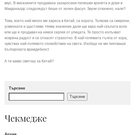
вкус. В магазините продаваха захаросани пилешки крачета и дори в
Макдоналдс сладоледът беше от зелен фасул. Звучи откачено, нали?
Това, което най-много ми хареса в Китай, са хората. Толкова са смирени,
усмихнати и щастливи. Няма значение дали ще кара най-скъпата кола
или ще е продавач на някоя сергия от улицата. Те просто излъчват
искрена радост и се отнасят страхотно. В най-голямата тълпа от хора,
чувствах най-голямото спокойствие на света. Изобщо не ми липсваше
българската враждебност.
А ти какво смяташ за Китай?
Търсене
Търсене
Чекмедже
Архив