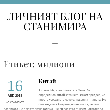
Skip
to
ЛИЧНИЯТ БЛОГ НА
content
СТАНИМИРА
Menu
Етикет:
милиони
16
Китай
Ако има Марс на планетата Земя, бих
определила Китай като него. Имам предвид, че
АВГ. 2018
просто усещането е, че си на друга планета. Не
NO COMMENTS
съм ходила в Америка, но не мисля, че там
разликата ще е чак толкова голяма. Ще ви разкажа съвсем накратко за