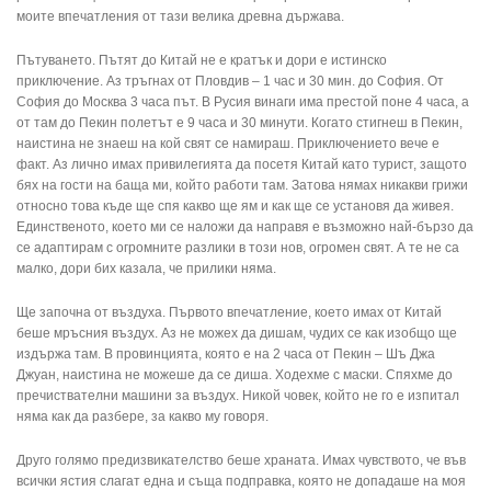
моите впечатления от тази велика древна държава.
Пътуването. Пътят до Китай не е кратък и дори е истинско
приключение. Аз тръгнах от Пловдив – 1 час и 30 мин. до София. От
София до Москва 3 часа път. В Русия винаги има престой поне 4 часа, а
от там до Пекин полетът е 9 часа и 30 минути. Когато стигнеш в Пекин,
наистина не знаеш на кой свят се намираш. Приключението вече е
факт. Аз лично имах привилегията да посетя Китай като турист, защото
бях на гости на баща ми, който работи там. Затова нямах никакви грижи
относно това къде ще спя какво ще ям и как ще се установя да живея.
Единственото, което ми се наложи да направя е възможно най-бързо да
се адаптирам с огромните разлики в този нов, огромен свят. А те не са
малко, дори бих казала, че прилики няма.
Ще започна от въздуха. Първото впечатление, което имах от Китай
беше мръсния въздух. Аз не можех да дишам, чудих се как изобщо ще
издържа там. В провинцията, която е на 2 часа от Пекин – Шъ Джа
Джуан, наистина не можеше да се диша. Ходехме с маски. Спяхме до
пречиствателни машини за въздух. Никой човек, който не го е изпитал
няма как да разбере, за какво му говоря.
Друго голямо предизвикателство беше храната. Имах чувството, че във
всички ястия слагат една и съща подправка, която не допадаше на моя