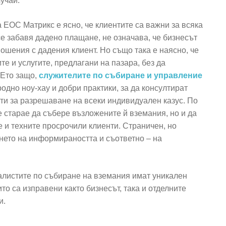
учай.
 ЕОС Матрикс е ясно, че клиентите са важни за всяка
се забавя дадено плащане, не означава, че бизнесът
ошения с дадения клиент. Но също така е наясно, че
те и услугите, предлагани на пазара, без да
 Ето защо,
служителите по събиране и управление
дно ноу-хау и добри практики, за да консултират
ти за разрешаване на всеки индивидуален казус. По
е старае да събере възложените й вземания, но и да
 и техните просрочили клиенти. Страничен, но
нето на информираността и съответно – на
иалистите по събиране на вземания имат уникален
то са изправени както бизнесът, така и отделните
и.