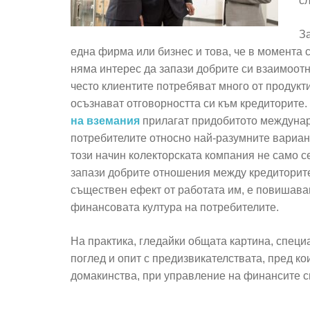
сл
За
една фирма или бизнес и това, че в момента 
няма интерес да запази добрите си взаимоотн
често клиентите потребяват много от продукти
осъзнават отговорността си към кредиторите.
на вземания
прилагат придобитото междунаро
потребителите относно най-разумните вариан
този начин колекторската компания не само с
запази добрите отношения между кредиторите
съществен ефект от работата им, е повишава
финансовата култура на потребителите.
На практика, гледайки общата картина, спец
поглед и опит с предизвикателствата, пред кои
домакинства, при управление на финансите с