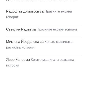
Радослав Димитров
за
Празните екрани
говорят
Светлин Радев
за
Празните екрани говорят
Миглена Йорданова
за
Когато машината
разказва история
Явор Колев
за
Когато машината разказва
история