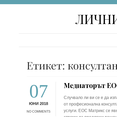
Skip
ЛИЧНИ
to
content
Етикет:
консулта
07
Медиаторът ЕО
Случвало ли ви се е да изп
ЮНИ 2018
от професионална консулт
услуги. ЕОС Матрикс се яв
NO COMMENTS