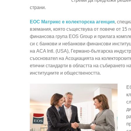
стреми да предложи решени
страни.
ЕОС Матрикс е колекторска агенция
, спец
вземания, която съществува от повече от 15 
финансова група EOS Group и прилага компл
си с банкови и небанкови финансови институц
на ACA Intl. (USA), Германо-българска инду
съосновател на Асоциацията на колекторските
етични стандарти в областта на събирането на
институциите и обществеността.
Е
к
с
ди
ра
п