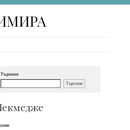
НИМИРА
Търсене
Търсене
Чекмедже
рхив