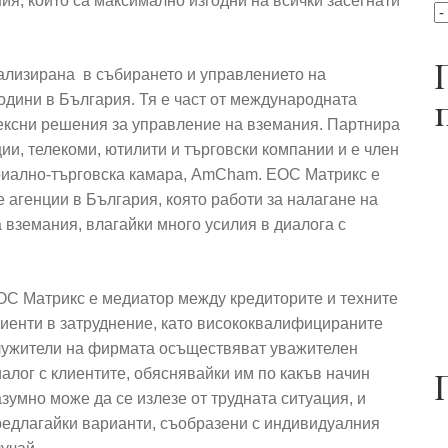
я, които са максимално изгодни на всички засегнати
иализирана в събирането и управлението на
години в България. Тя е част от международната
ексни решения за управление на вземания. Партнира
ии, телекоми, ютилити и търговски компании и е член
стриално-търговска камара, AmCham. ЕОС Матрикс е
 агенции в България, която работи за налагане на
 вземания, влагайки много усилия в диалога с
ОС Матрикс е медиатор между кредиторите и техните
лиенти в затруднение, като висококвалифицираните
лужители на фирмата осъществяват уважителен
алог с клиентите, обяснявайки им по какъв начин
зумно може да се излезе от трудната ситуация, и
редлагайки варианти, съобразени с индивидуалния