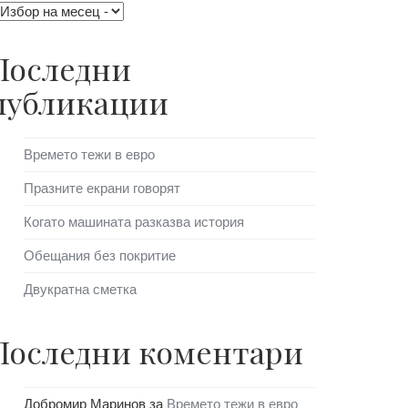
Последни
публикации
Времето тежи в евро
Празните екрани говорят
Когато машината разказва история
Обещания без покритие
Двукратна сметка
Последни коментари
Добромир Маринов
за
Времето тежи в евро