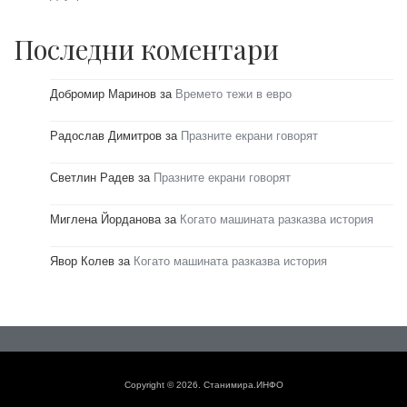
Последни коментари
Добромир Маринов
за
Времето тежи в евро
Радослав Димитров
за
Празните екрани говорят
Светлин Радев
за
Празните екрани говорят
Миглена Йорданова
за
Когато машината разказва история
Явор Колев
за
Когато машината разказва история
Copyright © 2026. Станимира.ИНФО