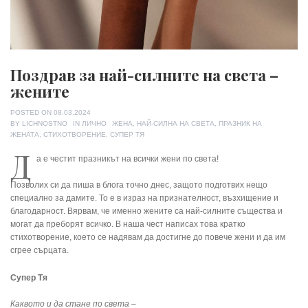
Поздрав за най-силните на света –
жените
POSTED ON
08.03.2024
TAGS
BY
LICHNOSTNO
IN
ЛИЧНО
ЖЕНА
,
НАЙ-СИЛНА НА СВЕТА
,
ПРАЗНИК НА
ЖЕНАТА
,
СТИХОТВОРЕНИЕ
,
СУПЕР ТЯ
Д
а е честит празникът на всички жени по света!
Позволих си да пиша в блога точно днес, защото подготвих нещо
специално за дамите. То е в израз на признателност, възхищение и
благодарност. Вярвам, че именно жените са най-силните същества и
могат да преборят всичко. В наша чест написах това кратко
стихотворение, което се надявам да достигне до повече жени и да им
сгрее сърцата.
Супер Тя
Каквото и да стане по света –