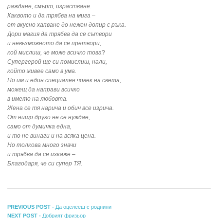
раждане, смърт, израстване.
Каквото и да трябва на мига –
от вкусно хапване до нежен допир с ръка.
Дори магия да трябва да се сътвори
и невъзможното да се претвори,
кой мислиш, че може всичко това
?
Супергерой ще си помислиш, нали,
който живее само в ума.
Но им и един специален човек на света,
можещ да направи всичко
в името на любовта.
Жена се тя нарича и обич все изрича.
От нищо друго не се нуждае,
само от думичка една,
и то не винаги и на всяка цена.
Но толкова много значи
и трябва да се изкаже –
Благодаря, че си супер ТЯ.
Навигация
Previous
PREVIOUS POST -
Да оцелееш с роднини
Next
post:
NEXT POST -
Добрият фризьор