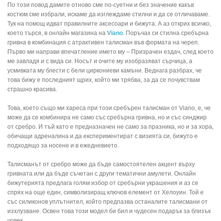
По този повод дамите отново сме по-суетни и без значение какъв
костюм сме избрали, искаме да изглеждаме стилни и да се отличаваме.
Тук на помощ идват правилните аксесоари и бижута. А аз открих всичко,
което търся, в онлайн магазина на
Viano
. Поръчах си стилна сребърна
гривна в комбинация с атрактивен талисман във формата на череп.
Първо ми направи впечатление името му – Призрачен ездач, след което
ме завладя и с вида си. Носът и очите му изобразяват сърчица, а
усмивката му блести с бели циркониеви камъни. Веднага разбрах, че
това бижу е последният щрих, който ми трябва, за да се почувствам
страшно красива.
Това, което също ми хареса при този сребърен талисман от Viano, е, че
може да се комбинира не само със сребърна гривна, но и със синджир
от сребро. И тъй като е предназначен не само за празника, но и за хора,
обичащи адреналина и да експериментират с визията си, бижуто е
подходящо за носене и в ежедневието.
Талисманът от сребро може да бъде самостоятелен акцент върху
гривната или да бъде съчетан с други тематични амулети. Онлайн
бижутерията предлага голям избор от сребърни украшения и аз се
спрях на още един, символизиращ ключов елемент от Хелоуин. Той е
със силиконов уплътнител, който предпазва останалите талисмани от
изхлузване. Освен това този модел би бил и чудесен подарък за близък
човек.