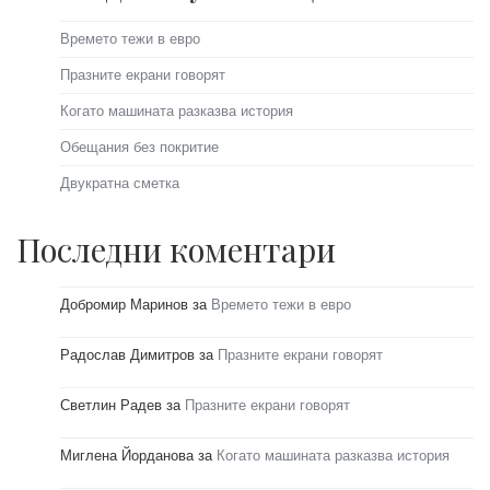
Времето тежи в евро
Празните екрани говорят
Когато машината разказва история
Обещания без покритие
Двукратна сметка
Последни коментари
Добромир Маринов
за
Времето тежи в евро
Радослав Димитров
за
Празните екрани говорят
Светлин Радев
за
Празните екрани говорят
Миглена Йорданова
за
Когато машината разказва история