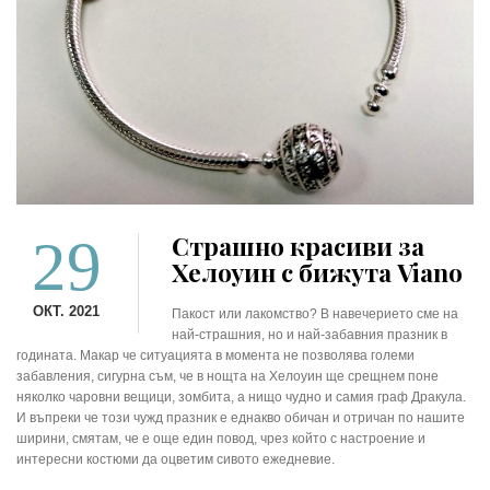
29
Страшно красиви за
Хелоуин с бижута Viano
ОКТ. 2021
Пакост или лакомство? В навечерието сме на
най-страшния, но и най-забавния празник в
годината. Макар че ситуацията в момента не позволява големи
забавления, сигурна съм, че в нощта на Хелоуин ще срещнем поне
няколко чаровни вещици, зомбита, а нищо чудно и самия граф Дракула.
И въпреки че този чужд празник е еднакво обичан и отричан по нашите
ширини, смятам, че е още един повод, чрез който с настроение и
интересни костюми да оцветим сивото ежедневие.