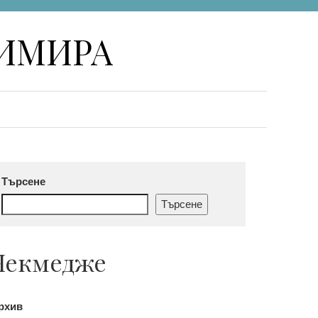
НИМИРА
Търсене
Търсене
Чекмедже
рхив