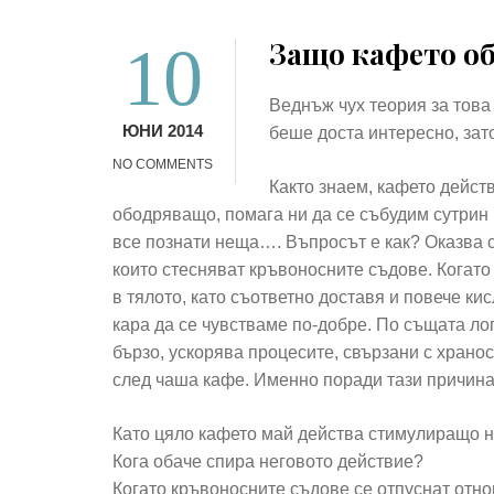
10
Защо кафето о
Веднъж чух теория за това
ЮНИ 2014
беше доста интересно, зато
NO COMMENTS
Както знаем, кафето дейст
ободряващо, помага ни да се събудим сутрин и т
все познати неща…. Въпросът е как? Оказва с
които стесняват кръвоносните съдове. Когато 
в тялото, като съответно доставя и повече ки
кара да се чувстваме по-добре. По същата ло
бързо, ускорява процесите, свързани с храно
след чаша кафе. Именно поради тази причина
Като цяло кафето май действа стимулиращо на
Кога обаче спира неговото действие?
Когато кръвоносните съдове се отпуснат отно