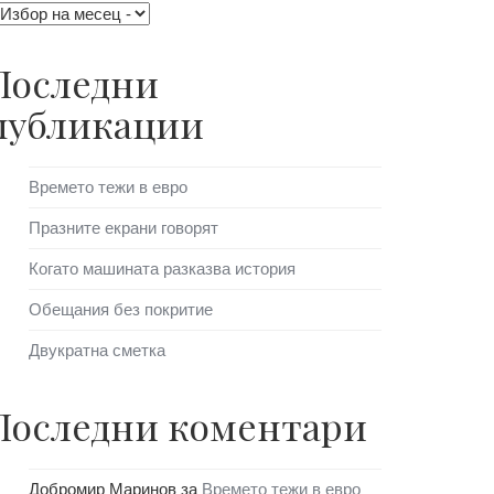
Последни
публикации
Времето тежи в евро
Празните екрани говорят
Когато машината разказва история
Обещания без покритие
Двукратна сметка
Последни коментари
Добромир Маринов
за
Времето тежи в евро