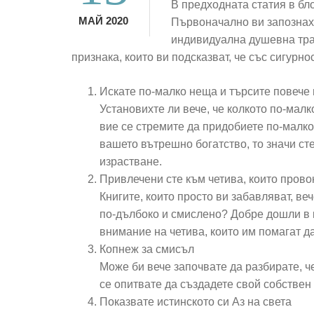
В предходната статия в бл
МАЙ 2020
Първоначално ви запознах
индивидуална душевна тра
признака, които ви подсказват, че със сигурнос
Искате по-малко неща и търсите повече 
Установихте ли вече, че колкото по-малк
вие се стремите да придобиете по-малко
вашето вътрешно богатство, то значи ст
израстване.
Привлечени сте към четива, които прово
Книгите, които просто ви забавляват, ве
по-дълбоко и смислено? Добре дошли в 
внимание на четива, които им помагат д
Копнеж за смисъл
Може би вече започвате да разбирате, ч
се опитвате да създадете свой собствен 
Показвате истинското си Аз на света