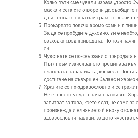
Колко пъти сме чували израза „просто бъ
маска и сега сте отворени да съобщите п
да изпитвате вина или срам, то значи ст
Прекарвате повече време сами и в тиш
За да се пробудите духовно, ви е необх
разходки сред природата. По този начин
си.
Чувствате се по-свързани с природата 
Пътят към извисяването преминава към 
планетата, галактиката, космоса. Постиг
достигане на съвършен баланс и хармон
Храните се по-здравословно и се грижит
Не е просто мода, а начин на живот. Хор
запитват за това, което ядат, не само за
произвежда и влиянието ѝ върху околнат
здравословни навици, защото чувстват, че