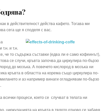
бодрява?
 как в действителност действа кафето. Тогава ми
ва сега ще я споделя с вас.
ва
.н. и т.н.
е, че то съдържа съставки (едва ли е само кофеинът),
това се случи, кръвта започва да циркулира по-бързо
слород до мозъка. А повечето кислород в мозъка ни
гика кръвта в областта на корема също циркулира по-
смилането и аз например винаги огладнявам по-бързо
.
 всички процеси, което се случват в телата ни
во, циркулацията на кръвта в тялото отново се забавя