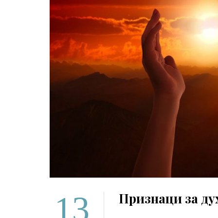
13
Признаци за ду