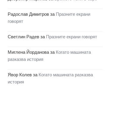
Радослав Димитров
за
Празните екрани
говорят
Светлин Радев
за
Празните екрани говорят
Миглена Йорданова
за
Когато машината
разказва история
Явор Колев
за
Когато машината разказва
история