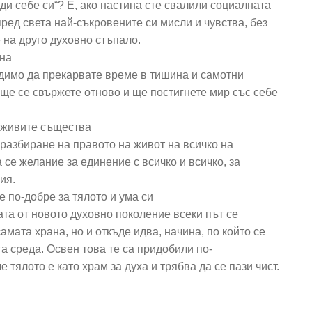
ди себе си“? Е, ако настина сте свалили социалната
ред света най-съкровените си мисли и чувства, без
е на друго духовно стъпало.
ина
одимо да прекарвате време в тишина и самотни
 ще се свържете отново и ще постигнете мир със себе
и живите същества
разбиране на правото на живот на всичко на
а се желание за единение с всичко и всичко, за
ия.
е по-добре за тялото и ума си
ата от новото духовно поколение всеки път се
 самата храна, но и откъде идва, начина, по който се
а среда. Освен това те са придобили по-
 тялото е като храм за духа и трябва да се пази чист.