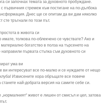
ога си започнах темата за духовното пробуждане.
 с първичния стремеж към постигане на по-дълбока
нсформация. Днес ще се опитам да ви дам няколко
т сте тръгнали по този път.
простота в живота си
о имате, толкова по-облекчено се чувствате? Ако и
 материално богатство в полза на търсенето на
е направили първата стъпка съм духовното си
кират ума ви
че ви интересуват все по-малко и се нуждаете от нещо
клуба! Извисените хора обръщате все повече
а станете най-добрата версия на самите себе си.
е „нормалният“ живот е лишен от смисъл и цел, затова
път.