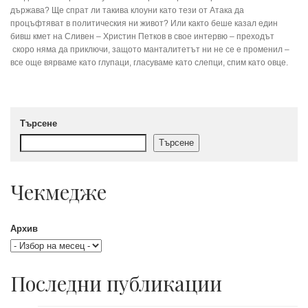
държава? Ще спрат ли такива клоуни като тези от Атака да
процъфтяват в политическия ни живот? Или както беше казал един
бивш кмет на Сливен – Христин Петков в свое интервю – преходът
скоро няма да приключи, защото манталитетът ни не се е променил –
все още вярваме като глупаци, гласуваме като слепци, спим като овце.
Търсене
Търсене
Чекмедже
Архив
Последни публикации