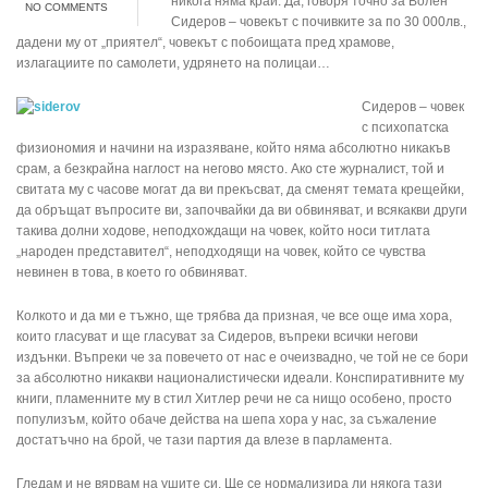
никога няма край. Да, говоря точно за Волен
NO COMMENTS
Сидеров – човекът с почивките за по 30 000лв.,
дадени му от „приятел“, човекът с побоищата пред храмове,
излагациите по самолети, удрянето на полицаи…
Сидеров – човек
с психопатска
физиономия и начини на изразяване, който няма абсолютно никакъв
срам, а безкрайна наглост на негово място. Ако сте журналист, той и
свитата му с часове могат да ви прекъсват, да сменят темата крещейки,
да обръщат въпросите ви, започвайки да ви обвиняват, и всякакви други
такива долни ходове, неподхождащи на човек, който носи титлата
„народен представител“, неподходящи на човек, който се чувства
невинен в това, в което го обвиняват.
Колкото и да ми е тъжно, ще трябва да призная, че все още има хора,
които гласуват и ще гласуват за Сидеров, въпреки всички негови
издънки. Въпреки че за повечето от нас е очеизвадно, че той не се бори
за абсолютно никакви националистически идеали. Конспиративните му
книги, пламенните му в стил Хитлер речи не са нищо особено, просто
популизъм, който обаче действа на шепа хора у нас, за съжаление
достатъчно на брой, че тази партия да влезе в парламента.
Гледам и не вярвам на ушите си. Ще се нормализира ли някога тази