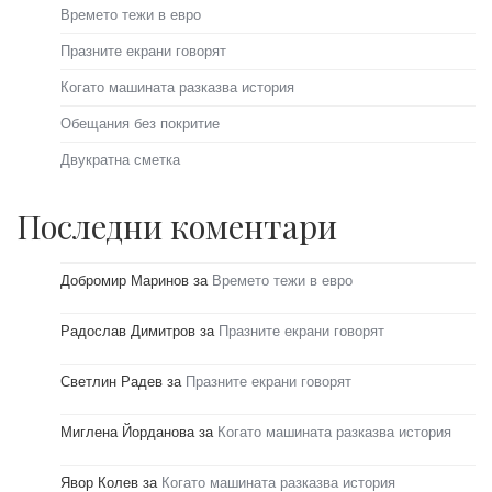
Времето тежи в евро
Празните екрани говорят
Когато машината разказва история
Обещания без покритие
Двукратна сметка
Последни коментари
Добромир Маринов
за
Времето тежи в евро
Радослав Димитров
за
Празните екрани говорят
Светлин Радев
за
Празните екрани говорят
Миглена Йорданова
за
Когато машината разказва история
Явор Колев
за
Когато машината разказва история