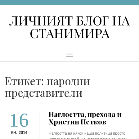
Skip
to
ЛИЧНИЯТ БЛОГ НА
content
СТАНИМИРА
Menu
Етикет:
народни
представители
16
Наглостта, прехода и
Христин Петков
ЯН. 2014
Наглостта на някои наши политици просто