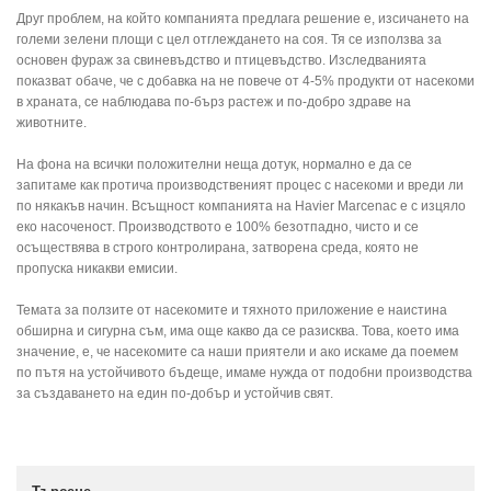
Друг проблем, на който компанията предлага решение е, изсичането на
големи зелени площи с цел отглеждането на соя. Тя се използва за
основен фураж за свиневъдство и птицевъдство. Изследванията
показват обаче, че с добавка на не повече от 4-5% продукти от насекоми
в храната, се наблюдава по-бърз растеж и по-добро здраве на
животните.
На фона на всички положителни неща дотук, нормално е да се
запитаме как протича производственият процес с насекоми и вреди ли
по някакъв начин. Всъщност компанията на Havier Marcenac е с изцяло
еко насоченост. Производството е 100% безотпадно, чисто и се
осъществява в строго контролирана, затворена среда, която не
пропуска никакви емисии.
Темата за ползите от насекомите и тяхното приложение е наистина
обширна и сигурна съм, има още какво да се разисква. Това, което има
значение, е, че насекомите са наши приятели и ако искаме да поемем
по пътя на устойчивото бъдеще, имаме нужда от подобни производства
за създаването на един по-добър и устойчив свят.