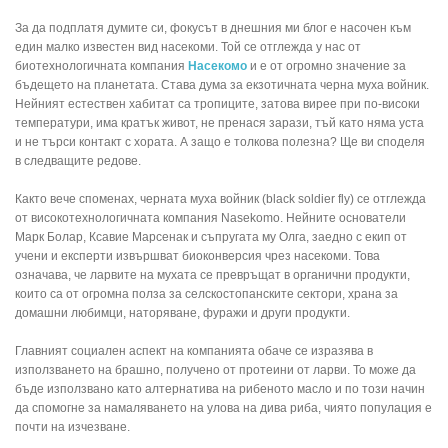
За да подплатя думите си, фокусът в днешния ми блог е насочен към
един малко известен вид насекоми. Той се отглежда у нас от
биотехнологичната компания
Насекомо
и е от огромно значение за
бъдещето на планетата. Става дума за екзотичната черна муха войник.
Нейният естествен хабитат са тропиците, затова вирее при по-високи
температури, има кратък живот, не пренася зарази, тъй като няма уста
и не търси контакт с хората. А защо е толкова полезна? Ще ви споделя
в следващите редове.
Както вече споменах, черната муха войник (black soldier fly) се отглежда
от високотехнологичната компания Nasekomо. Нейните основатели
Марк Болар, Ксавие Марсенак и съпругата му Олга, заедно с екип от
учени и експерти извършват биоконверсия чрез насекоми. Това
означава, че ларвите на мухата се превръщат в органични продукти,
които са от огромна полза за селскостопанските сектори, храна за
домашни любимци, наторяване, фуражи и други продукти.
Главният социален аспект на компанията обаче се изразява в
използването на брашно, получено от протеини от ларви. То може да
бъде използвано като алтернатива на рибеното масло и по този начин
да спомогне за намаляването на улова на дива риба, чиято популация е
почти на изчезване.