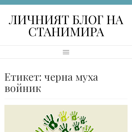
Skip
to
ЛИЧНИЯТ БЛОГ НА
content
СТАНИМИРА
Menu
Етикет:
черна муха
войник