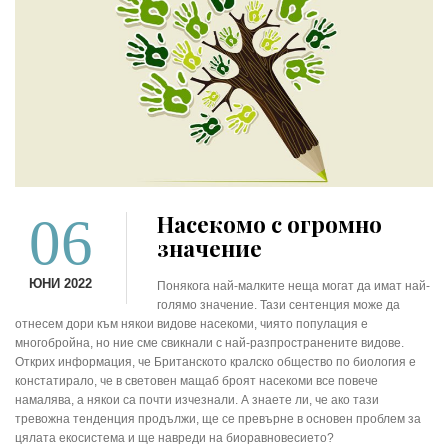
06
Насекомо с огромно
значение
ЮНИ 2022
Понякога най-малките неща могат да имат най-
голямо значение. Тази сентенция може да
отнесем дори към някои видове насекоми, чиято популация е
многобройна, но ние сме свикнали с най-разпространените видове.
Открих информация, че Британското кралско общество по биология е
констатирало, че в световен мащаб броят насекоми все повече
намалява, а някои са почти изчезнали. А знаете ли, че ако тази
тревожна тенденция продължи, ще се превърне в основен проблем за
цялата екосистема и ще навреди на биоравновесието?