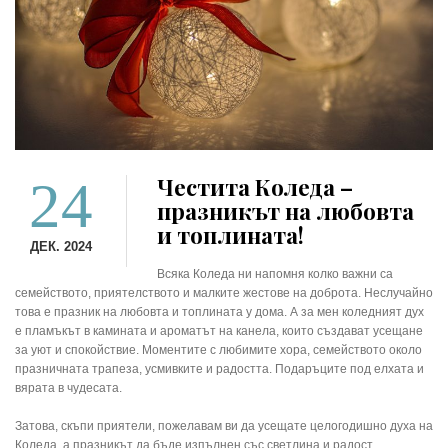
24
Честита Коледа –
празникът на любовта
и топлината!
ДЕК. 2024
Всяка Коледа ни напомня колко важни са
семейството, приятелството и малките жестове на доброта. Неслучайно
това е празник на любовта и топлината у дома. А за мен коледният дух
е пламъкът в камината и ароматът на канела, които създават усещане
за уют и спокойствие. Моментите с любимите хора, семейството около
празничната трапеза, усмивките и радостта. Подаръците под елхата и
вярата в чудесата.
Затова, скъпи приятели, пожелавам ви да усещате целогодишно духа на
Коледа, а празникът да бъде изпълнен със светлина и радост,