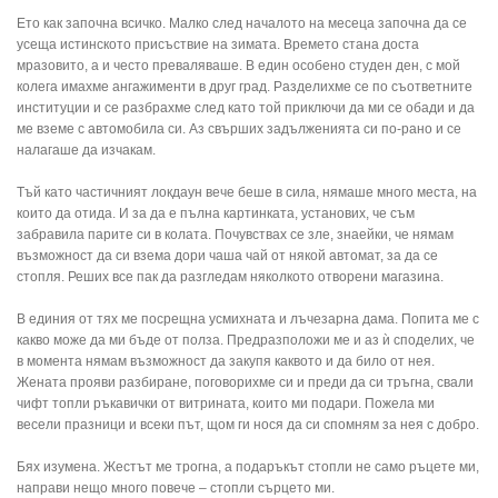
Ето как започна всичко. Малко след началото на месеца започна да се
усеща истинското присъствие на зимата. Времето стана доста
мразовито, а и често преваляваше. В един особено студен ден, с мой
колега имахме ангажименти в друг град. Разделихме се по съответните
институции и се разбрахме след като той приключи да ми се обади и да
ме вземе с автомобила си. Аз свърших задълженията си по-рано и се
налагаше да изчакам.
Тъй като частичният локдаун вече беше в сила, нямаше много места, на
които да отида. И за да е пълна картинката, установих, че съм
забравила парите си в колата. Почувствах се зле, знаейки, че нямам
възможност да си взема дори чаша чай от някой автомат, за да се
стопля. Реших все пак да разгледам няколкото отворени магазина.
В единия от тях ме посрещна усмихната и лъчезарна дама. Попита ме с
какво може да ми бъде от полза. Предразположи ме и аз ѝ споделих, че
в момента нямам възможност да закупя каквото и да било от нея.
Жената прояви разбиране, поговорихме си и преди да си тръгна, свали
чифт топли ръкавички от витрината, които ми подари. Пожела ми
весели празници и всеки път, щом ги нося да си спомням за нея с добро.
Бях изумена. Жестът ме трогна, а подаръкът стопли не само ръцете ми,
направи нещо много повече – стопли сърцето ми.