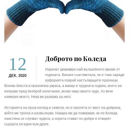
12
Доброто по Коледа
Наричат декември най-вълшебното време от
годината. Винаги съм смятала, че е така заради
ДЕК. 2020
еуфорията покрай настъпващите празници.
Всичко блести в празнична украса, а макар и трудната година, която ни
изправи пред безброй изпитания, всеки чака своето чудо. Аз вече
намерих моето. Нека ви разкажа за него.
Историята на пръв поглед е семпла, но е пропита от жест на добрина,
който ме трогна и развълнува. Накара ме да повярвам, че по Коледа
наистина се случват чудеса, а хората стават по-добри и отварят
сърцата си едни към други.