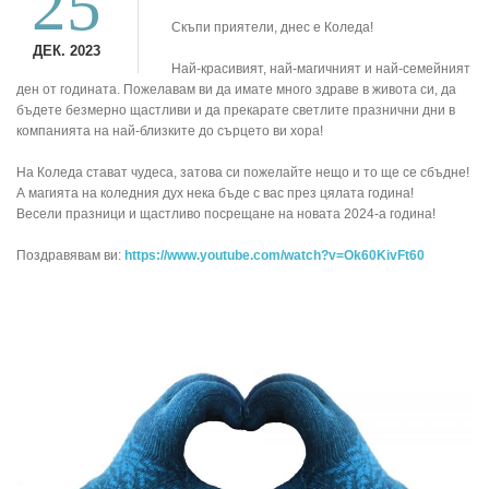
25
Скъпи приятели, днес е Коледа!
ДЕК. 2023
Най-красивият, най-магичният и най-семейният
ден от годината. Пожелавам ви да имате много здраве в живота си, да
бъдете безмерно щастливи и да прекарате светлите празнични дни в
компанията на най-близките до сърцето ви хора!
На Коледа стават чудеса, затова си пожелайте нещо и то ще се сбъдне!
А магията на коледния дух нека бъде с вас през цялата година!
Весели празници и щастливо посрещане на новата 2024-а година!
Поздравявам ви:
https://www.youtube.com/watch?v=Ok60KivFt60