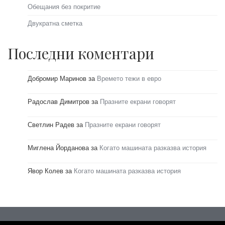
Обещания без покритие
Двукратна сметка
Последни коментари
Добромир Маринов
за
Времето тежи в евро
Радослав Димитров
за
Празните екрани говорят
Светлин Радев
за
Празните екрани говорят
Миглена Йорданова
за
Когато машината разказва история
Явор Колев
за
Когато машината разказва история