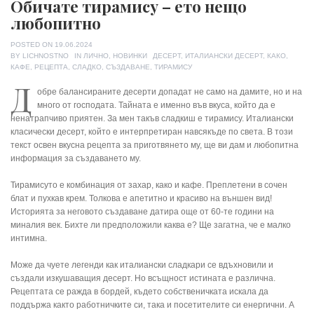
Обичате тирамису – ето нещо
любопитно
POSTED ON
19.06.2024
TAGS
BY
LICHNOSTNO
IN
ЛИЧНО
,
НОВИНКИ
ДЕСЕРТ
,
ИТАЛИАНСКИ ДЕСЕРТ
,
КАКО
,
КАФЕ
,
РЕЦЕПТА
,
СЛАДКО
,
СЪЗДАВАНЕ
,
ТИРАМИСУ
Д
обре балансираните десерти допадат не само на дамите, но и на
много от господата. Тайната е именно във вкуса, който да е
ненатрапчиво приятен. За мен такъв сладкиш е тирамису. Италиански
класически десерт, който е интерпретиран навсякъде по света. В този
текст освен вкусна рецепта за приготвянето му, ще ви дам и любопитна
информация за създаването му.
Тирамисуто е комбинация от захар, како и кафе. Преплетени в сочен
блат и пухкав крем. Толкова е апетитно и красиво на външен вид!
Историята за неговото създаване датира още от 60-те години на
миналия век. Бихте ли предположили каква е? Ще загатна, че е малко
интимна.
Може да чуете легенди как италиански сладкари се вдъхновили и
създали изкушаващия десерт. Но всъщност истината е различна.
Рецептата се ражда в бордей, където собственичката искала да
поддържа както работничките си, така и посетителите си енергични. А