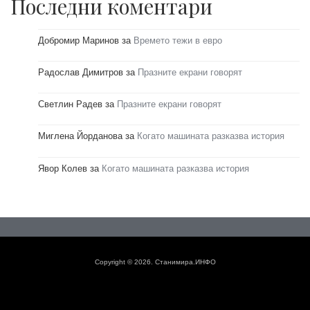
Последни коментари
Добромир Маринов
за
Времето тежи в евро
Радослав Димитров
за
Празните екрани говорят
Светлин Радев
за
Празните екрани говорят
Миглена Йорданова
за
Когато машината разказва история
Явор Колев
за
Когато машината разказва история
Copyright © 2026. Станимира.ИНФО