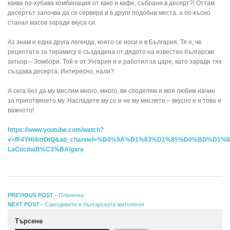
каква по-хубава комбинация от како и кафе, събрани в десерт?! Оттам
десертът започва да се сервира и в други подобни места, а по-късно
станал масов заради вкуса си.
Аз знам и една друга легенда, която се носи и в България. Тя е, че
рецептата за тирамису е създадена от дядото на известен български
актьор – Зомбори. Той е от Унгария и е работил за царе, като заради тях
създава десерта. Интересно, нали?
А сега без да му мислим много, много, ви споделям и моя любим начин
за приготвянето му. Насладете му се и не му мислете – вкусно е и това е
важното!
https://www.youtube.com/watch?
v=fF4YHI4mOtQ&ab_channel=%D0%9A%D1%83%D1%85%D0%BD%
LaCocinaB%C3%BAlgara
Навигация
Previous
PREVIOUS POST -
Планинка
Next
post:
NEXT POST -
Самодивите в българската митология
post:
Търсене