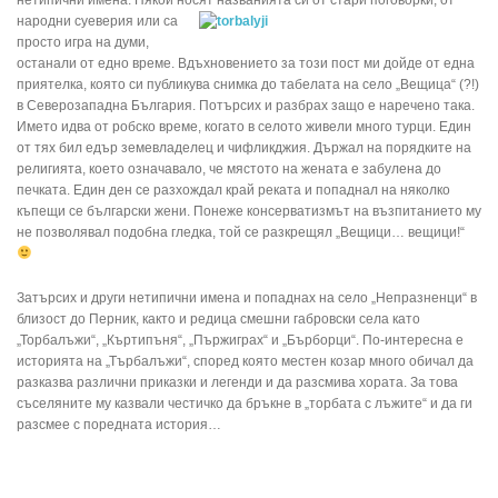
народни суеверия или са
просто игра на думи,
останали от едно време. Вдъхновението за този пост ми дойде от една
приятелка, която си публикува снимка до табелата на село „Вещица“ (?!)
в Северозападна България. Потърсих и разбрах защо е наречено така.
Името идва от робско време, когато в селото живели много турци. Един
от тях бил едър земевладелец и чифликджия. Държал на порядките на
религията, което означавало, че мястото на жената е забулена до
печката. Един ден се разхождал край реката и попаднал на няколко
къпещи се български жени. Понеже консерватизмът на възпитанието му
не позволявал подобна гледка, той се разкрещял „Вещици… вещици!“
Затърсих и други нетипични имена и попаднах на село „Непразненци“ в
близост до Перник, както и редица смешни габровски села като
„Торбалъжи“, „Къртипъня“, „Пържиграх“ и „Бърборци“. По-интересна е
историята на „Търбалъжи“, според която местен козар много обичал да
разказва различни приказки и легенди и да разсмива хората. За това
съселяните му казвали честичко да бръкне в „торбата с лъжите“ и да ги
разсмее с поредната история…