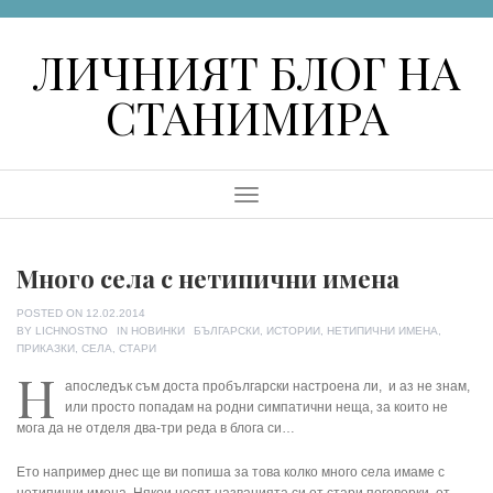
Skip
to
ЛИЧНИЯТ БЛОГ НА
content
СТАНИМИРА
Menu
Много села с нетипични имена
POSTED ON
12.02.2014
TAGS
BY
LICHNOSTNO
IN
НОВИНКИ
БЪЛГАРСКИ
,
ИСТОРИИ
,
НЕТИПИЧНИ ИМЕНА
,
ПРИКАЗКИ
,
СЕЛА
,
СТАРИ
Н
апоследък съм доста пробългарски настроена ли, и аз не знам,
или просто попадам на родни симпатични неща, за които не
мога да не отделя два-три реда в блога си…
Ето например днес ще ви попиша за това колко много села имаме с
нетипични имена. Някои носят названията си от стари
поговорки, от