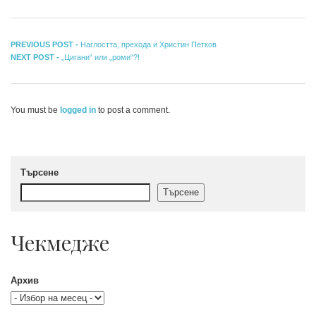
Навигация
Previous
PREVIOUS POST -
Наглостта, прехода и Христин Петков
Next
post:
NEXT POST -
„Цигани“ или „роми“?!
post:
You must be
logged in
to post a comment.
Търсене
Търсене
Чекмедже
Архив