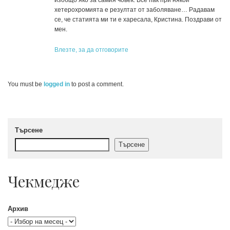
хетерохромията е резултат от заболяване… Радавам
се, че статията ми ти е харесала, Кристина. Поздрави от
мен.
Влезте, за да отговорите
You must be
logged in
to post a comment.
Търсене
Търсене
Чекмедже
Архив