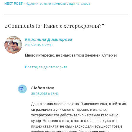
Next
post:
NEXT POST -
Чудесните летни прически с вдигната коса
post:
2 Comments to “Какво е хетерохромия?”
Кристина Димитрова
29.05.2015 в 22:30
Много интересно, не знаех за този феномен. Супер е!
Влезте, за да отговорите
Lichnostno
30.05.2015 в 17:41
Да, изглежда много ефектно. В днешния свят, в който да
си различен и уникален е търсено и желано,
хетерохромията действително изглежда като нещо
супер. Но освен с това, с което се запознах докато
пишех статията, не съм наясно дали всъщност това е
изобщо яко за самия човек. Все пак при някои