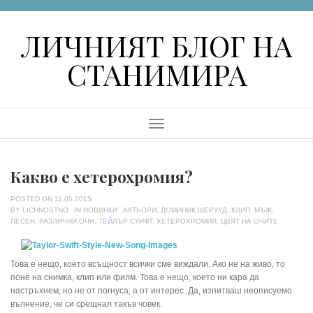
Skip
to
ЛИЧНИЯТ БЛОГ НА
content
СТАНИМИРА
Menu
Какво е хетерохромия?
POSTED ON
11.05.2015
TAGS
BY
LICHNOSTNO
IN
НОВИНКИ
АКТЬОРИ
,
ДОМИНИК ШЕРУУД
,
КЛИП
,
МЪЖ
,
ПЕСЕН
,
РАЗЛИЧНИ ОЧИ
,
ТЕЙЛЪР СУИФТ
,
ХЕТЕРОХРОМИЯ
,
ЦВЯТ НА ОЧИТЕ
Това е нещо, което всъщност всички сме виждали. Ако не на живо, то
поне на снимка, клип или филм. Това е нещо, което ни кара да
настръхнем, но не от погнуса, а от интерес. Да, изпитваш неописуемо
вълнение, че си срещнал такъв човек.