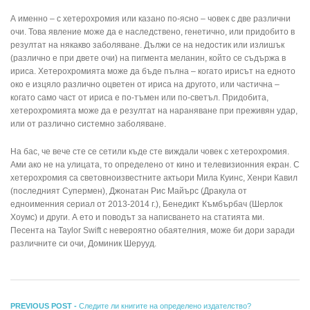
А именно – с хетерохромия или казано по-ясно – човек с две различни
очи. Това явление може да е наследствено, генетично, или придобито в
резултат на някакво заболяване. Дължи се на недостик или излишък
(различно е при двете очи) на пигмента меланин, който се съдържа в
ириса. Хетерохромията може да бъде пълна – когато ирисът на едното
око е изцяло различно оцветен от ириса на другото, или частична –
когато само част от ириса е по-тъмен или по-светъл. Придобита,
хетерохромията може да е резултат на нараняване при преживян удар,
или от различно системно заболяване.
На бас, че вече сте се сетили къде сте виждали човек с хетерохромия.
Ами ако не на улицата, то определено от кино и телевизионния екран. С
хетерохромия са световноизвестните актьори Мила Куинс, Хенри Кавил
(последният Супермен), Джонатан Рис Майърс (Дракула от
едноименния сериал от 2013-2014 г.), Бенедикт Къмбърбач (Шерлок
Хоумс) и други. А ето и поводът за написването на статията ми.
Песента на Taylor Swift с невероятно обаятелния, може би дори заради
различните си очи, Доминик Шерууд.
Навигация
Previous
PREVIOUS POST -
Следите ли книгите на определено издателство?