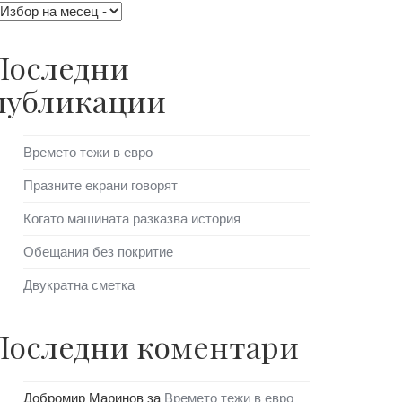
Последни
публикации
Времето тежи в евро
Празните екрани говорят
Когато машината разказва история
Обещания без покритие
Двукратна сметка
Последни коментари
Добромир Маринов
за
Времето тежи в евро