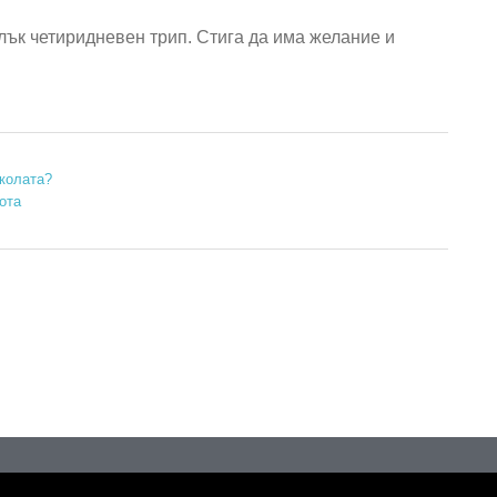
лък четиридневен трип. Стига да има желание и
 колата?
ота