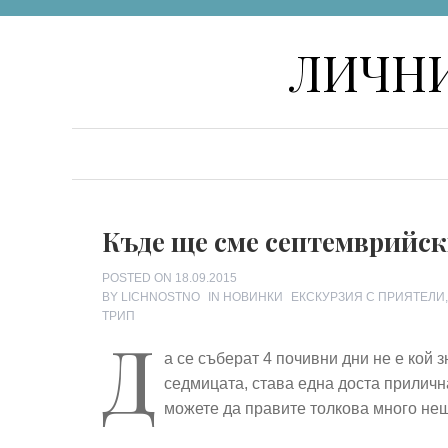
Skip
ЛИЧНИ
to
content
Къде ще сме септемврийск
POSTED ON
18.09.2015
TAGS
BY
LICHNOSTNO
IN
НОВИНКИ
ЕКСКУРЗИЯ С ПРИЯТЕЛИ
ТРИП
Д
а се съберат 4 почивни дни не е кой з
седмицата, става една доста приличн
можете да правите толкова много не