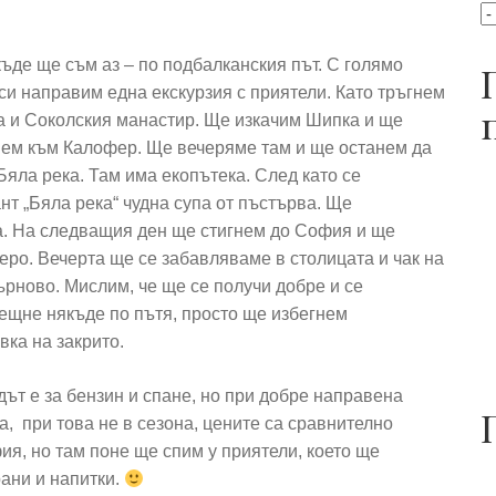
ъде ще съм аз – по подбалканския път. С голямо
си направим една екскурзия с приятели. Като тръгнем
а и Соколския манастир. Ще изкачим Шипка и ще
нем към Калофер. Ще вечеряме там и ще останем да
яла река. Там има екопътека. След като се
т „Бяла река“ чудна супа от пъстърва. Ще
. На следващия ден ще стигнем до София и ще
ро. Вечерта ще се забавляваме в столицата и чак на
рново. Мислим, че ще се получи добре и се
рещне някъде по пътя, просто ще избегнем
вка на закрито.
дът е за бензин и спане, но при добре направена
а, при това не в сезона, цените са сравнително
ия, но там поне ще спим у приятели, което ще
ани и напитки.