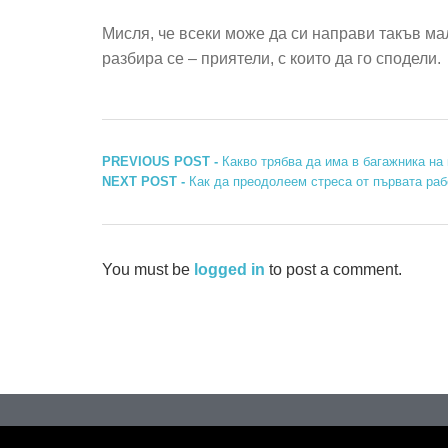
Мисля, че всеки може да си направи такъв ма
разбира се – приятели, с които да го сподели.
Навигация
Previous
PREVIOUS POST -
Какво трябва да има в багажника на
Next
post:
NEXT POST -
Как да преодолеем стреса от първата раб
post:
You must be
logged in
to post a comment.