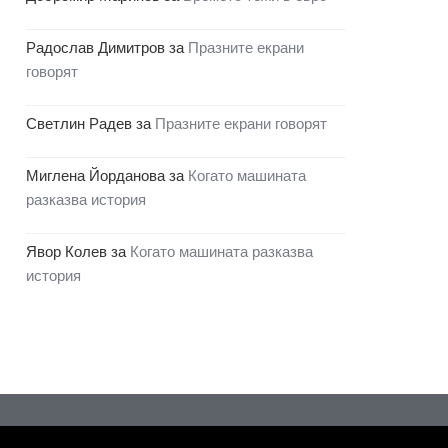
Радослав Димитров
за
Празните екрани
говорят
Светлин Радев
за
Празните екрани говорят
Миглена Йорданова
за
Когато машината
разказва история
Явор Колев
за
Когато машината разказва
история