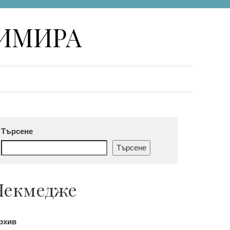
НИМИРА
Търсене
Търсене
Чекмедже
рхив