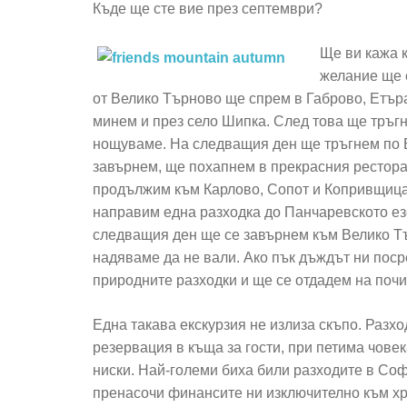
Къде ще сте вие през септември?
Ще ви кажа к
желание ще 
от Велико Търново ще спрем в Габрово, Етър
минем и през село Шипка. След това ще тръг
нощуваме. На следващия ден ще тръгнем по Б
завърнем, ще похапнем в прекрасния ресторан
продължим към Карлово, Сопот и Копривщица
направим една разходка до Панчаревското езе
следващия ден ще се завърнем към Велико Тъ
надяваме да не вали. Ако пък дъждът ни пос
природните разходки и ще се отдадем на почи
Една такава екскурзия не излиза скъпо. Разхо
резервация в къща за гости, при петима човек
ниски. Най-големи биха били разходите в Соф
пренасочи финансите ни изключително към хр