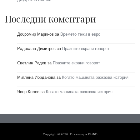
Последни коментари
Добромир Маринов
за
Времето тежи в евро
Радослав Димитров
за
Празните екрани говорят
Светлин Радев
за
Празните екрани говорят
Миглена Йорданова
за
Когато машината разказва история
Явор Колев
за
Когато машината разказва история
Copyright © 2026. Станимира.ИНФО