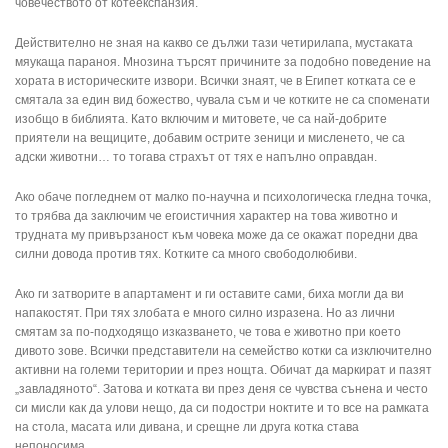
човечеството от котеекспанзия.
Действително не зная на какво се дължи тази четирилапа, мустаката
мяукаща параноя. Мнозина търсят причините за подобно поведение на
хората в историческите извори. Всички знаят, че в Египет котката се е
смятала за един вид божество, чувала съм и че котките не са споменати
изобщо в библията. Като включим и митовете, че са най-добрите
приятели на вещиците, добавим острите зеници и мисленето, че са
адски животни… то тогава страхът от тях е напълно оправдан.
Ако обаче погледнем от малко по-научна и психологическа гледна точка,
то трябва да заключим че егоистичния характер на това животно и
трудната му привързаност към човека може да се окажат поредни два
силни довода против тях. Котките са много свободолюбиви.
Ако ги затворите в апартамент и ги оставите сами, биха могли да ви
напакостят. При тях злобата е много силно изразена. Но аз лични
смятам за по-подходящо изказването, че това е животно при което
дивото зове. Всички представители на семейство котки са изключително
активни на големи територии и през нощта. Обичат да маркират и пазят
„завладяното“. Затова и котката ви през деня се чувства сънена и често
си мисли как да улови нещо, да си подостри ноктите и то все на рамката
на стола, масата или дивана, и срещне ли друга котка става
непоносима.