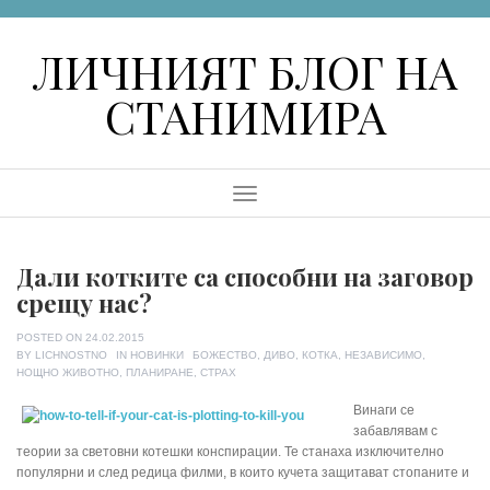
Skip
to
ЛИЧНИЯТ БЛОГ НА
content
СТАНИМИРА
Menu
Дали котките са способни на заговор
срещу нас?
POSTED ON
24.02.2015
TAGS
BY
LICHNOSTNO
IN
НОВИНКИ
БОЖЕСТВО
,
ДИВО
,
КОТКА
,
НЕЗАВИСИМО
,
НОЩНО ЖИВОТНО
,
ПЛАНИРАНЕ
,
СТРАХ
Винаги се
забавлявам с
теории за световни котешки конспирации. Те станаха изключително
популярни и след редица филми, в които кучета защитават стопаните и