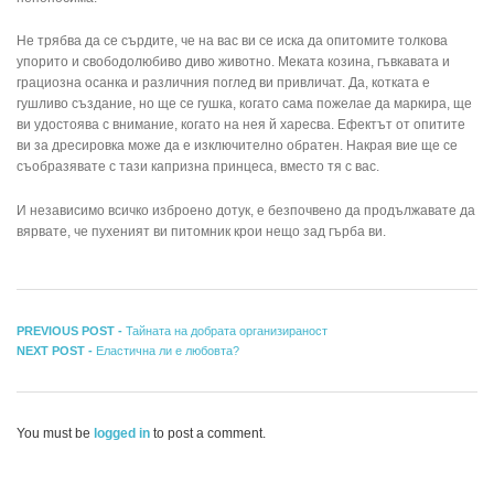
Не трябва да се сърдите, че на вас ви се иска да опитомите толкова
упорито и свободолюбиво диво животно. Меката козина, гъвкавата и
грациозна осанка и различния поглед ви привличат. Да, котката е
гушливо създание, но ще се гушка, когато сама пожелае да маркира, ще
ви удостоява с внимание, когато на нея й харесва. Ефектът от опитите
ви за дресировка може да е изключително обратен. Накрая вие ще се
съобразявате с тази капризна принцеса, вместо тя с вас.
И независимо всичко изброено дотук, е безпочвено да продължавате да
вярвате, че пухеният ви питомник крои нещо зад гърба ви.
Навигация
Previous
PREVIOUS POST -
Тайната на добрата организираност
Next
post:
NEXT POST -
Еластична ли е любовта?
post:
You must be
logged in
to post a comment.