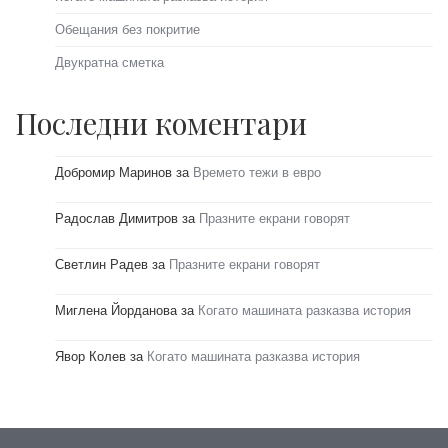
Обещания без покритие
Двукратна сметка
Последни коментари
Добромир Маринов
за
Времето тежи в евро
Радослав Димитров
за
Празните екрани говорят
Светлин Радев
за
Празните екрани говорят
Миглена Йорданова
за
Когато машината разказва история
Явор Колев
за
Когато машината разказва история