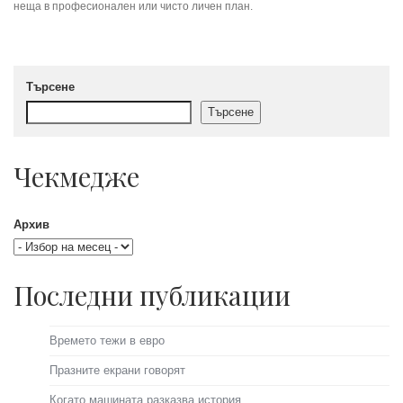
неща в професионален или чисто личен план.
Търсене
Търсене
Чекмедже
Архив
Последни публикации
Времето тежи в евро
Празните екрани говорят
Когато машината разказва история