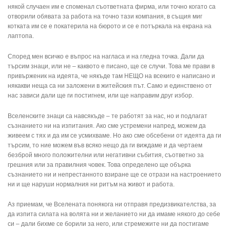
някой случаен им е споменал съответната фирма, или точно когато са
отворили обявата за работа на точно тази компания, в същия миг
котката им се е покатерила на бюрото и се е потъркала на екрана на
лаптопа.
Според мен всичко е въпрос на нагласа и на гледна точка. Дали да
търсим знаци, или не – каквото е писано, ще се случи. Това ме прави в
привърженик на идеята, че някъде там НЕЩО на всекиго е написано и
някакви неща са ни заложени в житейския път. Само и единствено от
нас зависи дали ще ги постигнем, или ще направим друг избор.
Вселенските знаци са навсякъде – те работят за нас, но и подлагат
съзнанието ни на изпитания. Ако сме устремени напред, можем да
живеем с тях и да им се усмихваме. Но ако сме обсебени от идеята да ги
търсим, то ние можем във всяко нещо да ги виждаме и да чертаем
безброй много положителни или негативни събития, съответно за
грешния или за правилния човек. Това определено ще обърка
съзнанието ни и непрестанното взиране ще се отрази на настроението
ни и ще наруши нормалния ни ритъм на живот и работа.
Аз приемам, че Вселената понякога ни отправя предизвикателства, за
да изпита силата на волята ни и желанието ни да имаме някого до себе
си – дали бихме се борили за него, или стремежите ни да постигаме