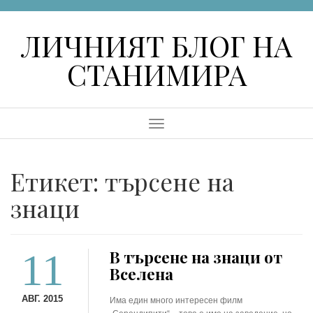
Skip
to
ЛИЧНИЯТ БЛОГ НА
content
СТАНИМИРА
Menu
Етикет:
търсене на
знаци
11
В търсене на знаци от
Вселена
АВГ. 2015
Има един много интересен филм