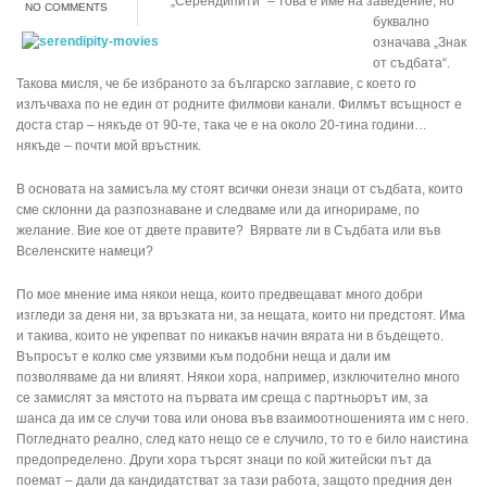
„Серендипити“ – това е име на заведение, но
NO COMMENTS
буквално
означава „Знак
от съдбата“.
Такова мисля, че бе избраното за българско заглавие, с което го
излъчваха по не един от родните филмови канали. Филмът всъщност е
доста стар – някъде от 90-те, така че е на около 20-тина години…
някъде – почти мой връстник.
В основата на замисъла му стоят всички онези знаци от съдбата, които
сме склонни да разпознаване и следваме или да игнорираме, по
желание. Вие кое от двете правите? Вярвате ли в Съдбата или във
Вселенските намеци?
По мое мнение има някои неща, които предвещават много добри
изгледи за деня ни, за връзката ни, за нещата, които ни предстоят. Има
и такива, които не укрепват по никакъв начин вярата ни в бъдещето.
Въпросът е колко сме уязвими към подобни неща и дали им
позволяваме да ни влияят. Някои хора, например, изключително много
се замислят за мястото на първата им среща с партньорът им, за
шанса да им се случи това или онова във взаимоотношенията им с него.
Погледнато реално, след като нещо се е случило, то то е било наистина
предопределено. Други хора търсят знаци по кой житейски път да
поемат – дали да кандидатстват за тази работа, защото предния ден