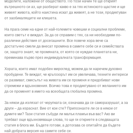
моделите, наложени от обществото. По този начин те ще открият
вътрешното си аз, ще разберат какво е за тях истинскoто щастие и ще
живеят живота, който наистина искат да живеят, а не този, продиктуван
от заобикалящите ни клишета.
На прага семе на едни от най-големите човешки и социални проблеми,
които светът е виждал. За да се справим с тях, са ни необходими по-
различни действия от досегашните. Все повече хора вече са
достатъчно смели да внесат промяна в самите себе си и семействата
си, защото знаят, че промяната, от която се нуждае планетата ни,
преминава първо през индивидуалната трансформация.
Хората, които имат подобен мироглед, можем да ги наречем духовно
пробудени. Те виждат, че кръгозорът им се увеличава, техните интереси
се развиват, смисълът на живота им се променя и придобиват нови
стремежи и вдъхновения. Всичко това е продиктувано от желанието им
да се променят в името на всеобщата глобална промяна.
За някои да излязат от черупката си, означава да се саморазрушат, а за
други – да израснат. Вие от кои сте? Припознахте ли се в някои от
думите ми? Тази статия събуди ли малък пламък във вас? Ако ви
трябват още вдъхновяващи слова, то ще ги откриете в следващата
статия в блога ми. Бъдете готови, а дотогава се опитайте да бъдете
най-добрата версия на самите себе си.