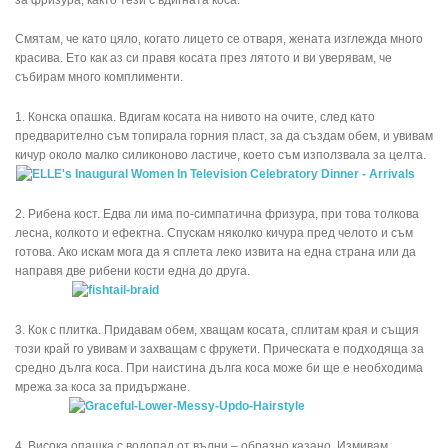
Смятам, че като цяло, когато лицето се отваря, жената изглежда много
красива. Ето как аз си правя косата през лятото и ви уверявам, че
събирам много комплименти.
1. Конска опашка. Вдигам косата на нивото на очите, след като
предварително съм топирала горния пласт, за да създам обем, и увивам
кичур около малко силиконово ластиче, което съм използвала за целта.
2. Рибена кост. Едва ли има по-симпатична фризура, при това толкова
лесна, колкото и ефектна. Спускам няколко кичура пред челото и съм
готова. Ако искам мога да я сплета леко извита на една страна или да
направя две рибени кости една до друга.
3. Кок с плитка. Придавам обем, хващам косата, сплитам края и същия
този край го увивам и захващам с фрукети. Прическата е подходяща за
средно дълга коса. При наистина дълга коса може би ще е необходима
мрежа за коса за придържане.
4. Висока опашка с водопад от вълни – образно казано. Измивам,