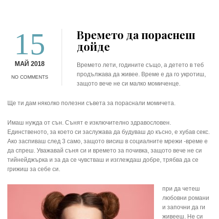
15
Времето да пораснеш
дойде
МАЙ 2018
Времето лети, годините също, а детето в теб
продължава да живее. Време е да го укротиш,
NO COMMENTS
защото вече не си малко момиченце.
Ще ти дам няколко полезни съвета за пораснали момичета.
Имаш нужда от сън. Сънят е изключително здравословен.
Единственото, за което си заслужава да будуваш до късно, е хубав секс.
Ако заспиваш след 3 само, защото висиш в социалните мрежи -време е
да спреш. Уважавай съня си и времето за почивка, защото вече не си
тийнейджърка и за да се чувстваш и изглеждаш добре, трябва да се
грижиш за себе си.
при да четеш
любовни романи
и започни да ги
живееш. Не си