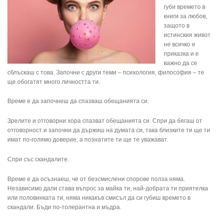
губи времето в
книги за любов,
защото в
истинския живот
не всичко е
приказка и е
важно да се
сблъскаш с това. Започни с други теми – психология, философия – те
ще обогатят много личността ти.
Време е да започнеш да спазваш обещанията си.
Зрелите и отговорни хора спазват обещанията си. Спри да бягаш от
отговорност и започни да държиш на думата си, така близките ти ще ти
имат по-голямо доверие, а познатите ти ще те уважават.
Спри със скандалите.
Време е да осъзнаеш, че от безсмислени спорове полза няма.
Независимо дали става въпрос за майка ти, най-добрата ти приятелка
или половинката ти, няма никакъв смисъл да си губиш времето в
скандали. Бъди по-толерантна и мъдра.