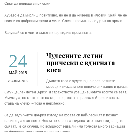
Спри да вярваш в приказки.
Хубаво е да мислиш позитивно, но не и да живееш в илюзии. Знай, че не
всички са добронамерени и мили. Слез на земята и се дръж по-зряло.
Вслушай се в моите съвети и ще видиш промяната.
24
Чудесните летни
прически с вдигната
коса
МАЙ 2015
Дългата коса е чудесна, но през летните
2 COMMENTS
месеци изисква много повече внимание и грижи.
Слънце, лек летен „бриз“ и страхотното усещане, когато косите се веят.
Мммм, да, но когато сте на море формата се разваля бързо и косата
става на клечки – това е неизбежно.
За да задържите добрия изглед на косата си най-лесният и познат
начин е да я хванете. Някои не харесват вдигнатите прически, защото
смятат, че са скучни. Но всъщност едва ли има толкова много вариации
за фризура, както тези с вдигната коса.