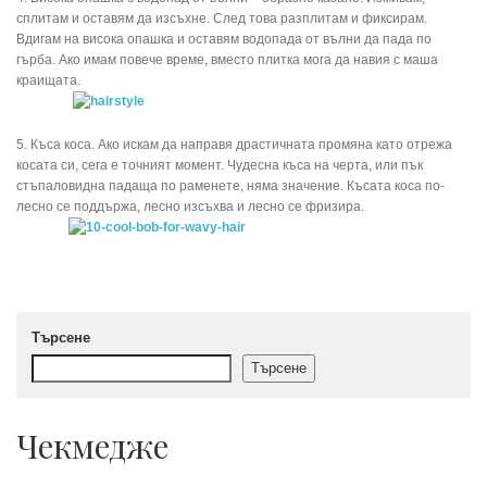
сплитам и оставям да изсъхне. След това разплитам и фиксирам.
Вдигам на висока опашка и оставям водопада от вълни да пада по
гърба. Ако имам повече време, вместо плитка мога да навия с маша
краищата.
5. Къса коса. Ако искам да направя драстичната промяна като отрежа
косата си, сега е точният момент. Чудесна къса на черта, или пък
стъпаловидна падаща по раменете, няма значение. Късата коса по-
лесно се поддържа, лесно изсъхва и лесно се фризира.
Търсене
Търсене
Чекмедже