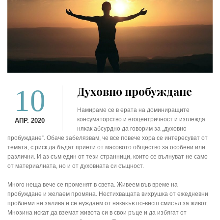
10
Духовно пробуждане
Намираме се в ерата на доминиращите
консуматорство и егоцентричност и изглежда
АПР. 2020
някак абсурдно да говорим за „духовно
пробуждане“. Обаче забелязвам, че все повече хора се интересуват от
темата, с риск да бъдат приети от масовото общество за особени или
различни. И аз съм един от тези странници, които се вълнуват не само
от материалната, но и от духовната си същност.
Много неща вече се променят в света. Живеем във време на
пробуждане и желаем промяна. Нестихващата вихрушка от ежедневни
проблеми ни залива и се нуждаем от някакъв по-висш смисъл за живот.
Мнозина искат да вземат живота си в свои ръце и да избягат от