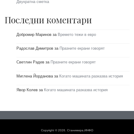
Двукратна сметка
Последни коментари
Добромир Маринов
за
Времето тежи в евро
Радослав Димитров
за
Празните екрани говорят
Светлин Радев
за
Празните екрани говорят
Миглена Йорданова
за
Когато машината разказва история
Явор Колев
за
Когато машината разказва история
Copyright © 2026. Станимира.ИНФО