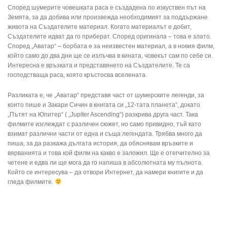
Според шумерите човешката раса е създадена по изкуствен път на
Земята, за да добива или произвежда необходимият за поддържане
живота на Създателите материал. Когато материалът е добит,
Създателите идват да го приберат. Според оригинала – това е злато.
Според „Аватар“ – борбата е за неизвестен материал, а в новия филм,
който само до два дни ще се излъчва в кината, човекът сам по себе си.
Интересна е връзката и представянето на Създателите. Те са
господстваща раса, която кръстосва вселената.
Разликата е, че „Аватар“ представя част от шумерските легенди, за
които пише и Закари Сичин в книгата си „12-тата планета“, докато
„Пътят на Юпитер“ ( „Jupiter Ascending“) разкрива друга част. Така
филмите изглеждат с различен сюжет, но само привидно, тъй като
взимат различни части от една и съща легендата. Трябва много да
пиша, за да разкажа дългата история, да обяснявам връзките и
вярванията и това кой филм на какво е заложил. Ще е отегчително за
четене и едва ли ще мога да го напиша в абсолютната му пълнота.
Който се интересува – да отвори Интернет, да намери книгите и да
гледа филмите.