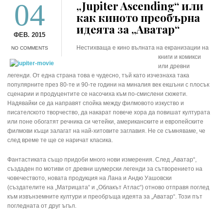
04
„Jupiter Ascending“ или
как киното преобърна
идеята за „Аватар“
ФЕВ. 2015
Нестихваща е кино вълната на екранизации на
NO COMMENTS
книги и комикси
или древни
легенди. От една страна това е чудесно, тъй като изчезнаха така
популярните през 80-те и 90-те години на миналия век екшъни с плосък
сценарии и продуцентите се насочиха към по-смислени сюжети.
Надявайки се да направят спойка между филмовото изкуство и
писателското творчество, да накарат повече хора да повишат културата
или поне обогатят речника си четейки, американските и европейските
филмови къщи залагат на най-хитовите заглавия. Не се съмняваме, че
след време те ще се наричат класика.
Фантастиката също придоби много нови измерения. След „Аватар“,
създаден по мотиви от древни шумерски легенди за сътворението на
човечеството, новата продукция на Лана и Андю Уашовски
(създателите на „Матрицата“ и „Облакът Атлас“) отново отправя поглед
към извънземните култури и преобръща идеята за „Аватар“. Този път
погледната от друг ъгъл.