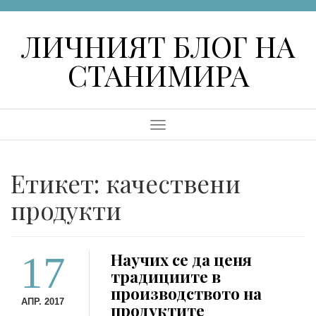
Skip
to
ЛИЧНИЯТ БЛОГ НА
content
СТАНИМИРА
Menu
Етикет:
качествени
продукти
17
Научих се да ценя
традициите в
производството на
АПР. 2017
продуктите