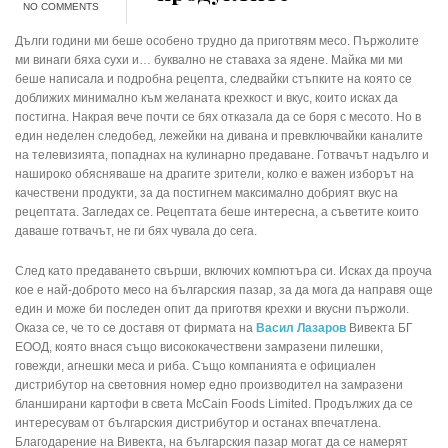
NO COMMENTS
Дълги години ми беше особено трудно да приготвям месо. Пържолите
ми винаги бяха сухи и… буквално не ставаха за ядене. Майка ми ми
беше написала и подробна рецепта, следвайки стъпките на която се
доближих минимално към желаната крехкост и вкус, които исках да
постигна. Накрая вече почти се бях отказала да се боря с месото. Но в
един неделен следобед, лежейки на дивана и превключвайки каналите
на телевизията, попаднах на кулинарно предаване. Готвачът надълго и
нашироко обясняваше на драгите зрители, колко е важен изборът на
качествени продукти, за да постигнем максимално добрият вкус на
рецептата. Загледах се. Рецептата беше интересна, а съветите които
даваше готвачът, не ги бях чувала до сега.
След като предаването свърши, включих компютъра си. Исках да проуча
кое е най-доброто месо на българския пазар, за да мога да направя още
един и може би последен опит да приготвя крехки и вкусни пържоли.
Оказа се, че то се доставя от фирмата на
Васил Лазаров
Вивекта БГ
ЕООД, която внася също висококачествени замразени пилешки,
говежди, агнешки меса и риба. Също компанията е официален
дистрибутор на световния номер едно производител на замразени
бланширани картофи в света McCain Foods Limited. Продължих да се
интересувам от българския дистрибутор и останах впечатлена.
Благодарение на Вивекта, на българския пазар могат да се намерят