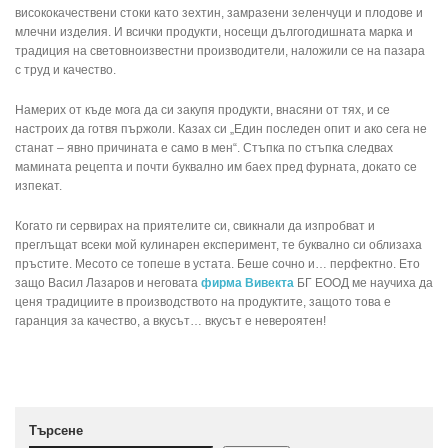
висококачествени стоки като зехтин, замразени зеленчуци и плодове и
млечни изделия. И всички продукти, носещи дългогодишната марка и
традиция на световноизвестни производители, наложили се на пазара
с труд и качество.
Намерих от къде мога да си закупя продукти, внасяни от тях, и се
настроих да готвя пържоли. Казах си „Един последен опит и ако сега не
станат – явно причината е само в мен“. Стъпка по стъпка следвах
мамината рецепта и почти буквално им баех пред фурната, докато се
изпекат.
Когато ги сервирах на приятелите си, свикнали да изпробват и
преглъщат всеки мой кулинарен експеримент, те буквално си облизаха
пръстите. Месото се топеше в устата. Беше сочно и… перфектно. Ето
защо Васил Лазаров и неговата
фирма Вивекта
БГ ЕООД ме научиха да
ценя традициите в производството на продуктите, защото това е
гаранция за качество, а вкусът… вкусът е невероятен!
Търсене