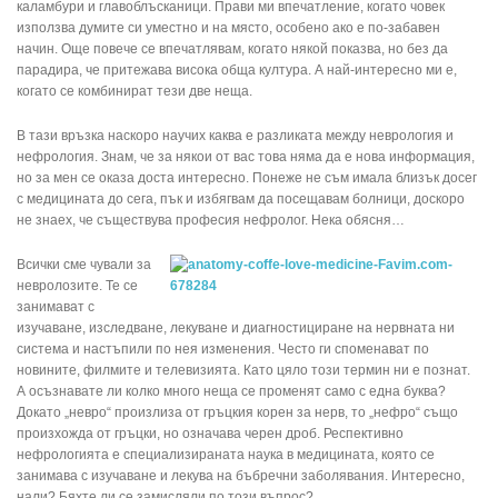
каламбури и главоблъсканици. Прави ми впечатление, когато човек
използва думите си уместно и на място, особено ако е по-забавен
начин. Още повече се впечатлявам, когато някой показва, но без да
парадира, че притежава висока обща култура. А най-интересно ми е,
когато се комбинират тези две неща.
В тази връзка наскоро научих каква е разликата между неврология и
нефрология. Знам, че за някои от вас това няма да е нова информация,
но за мен се оказа доста интересно. Понеже не съм имала близък досег
с медицината до сега, пък и избягвам да посещавам болници, доскоро
не знаех, че съществува професия нефролог. Нека обясня…
Всички сме чували за
невролозите. Те се
занимават с
изучаване, изследване, лекуване и диагностициране на нервната ни
система и настъпили по нея изменения. Често ги споменават по
новините, филмите и телевизията. Като цяло този термин ни е познат.
А осъзнавате ли колко много неща се променят само с една буква?
Докато „невро“ произлиза от гръцкия корен за нерв, то „нефро“ също
произхожда от гръцки, но означава черен дроб. Респективно
нефрологията е специализираната наука в медицината, която се
занимава с изучаване и лекува на бъбречни заболявания. Интересно,
нали? Бяхте ли се замисляли по този въпрос?