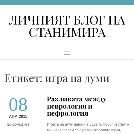
Skip
to
ЛИЧНИЯТ БЛОГ НА
content
СТАНИМИРА
Menu
Етикет:
игра на думи
08
Разликата между
неврология и
нефрология
АПР. 2015
Играта на думи винаги е будела любопитството
NO COMMENTS
ми. Забавлявам се с разни скоропоговорки,