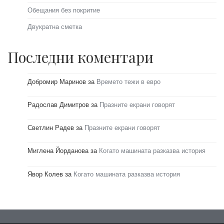
Обещания без покритие
Двукратна сметка
Последни коментари
Добромир Маринов
за
Времето тежи в евро
Радослав Димитров
за
Празните екрани говорят
Светлин Радев
за
Празните екрани говорят
Миглена Йорданова
за
Когато машината разказва история
Явор Колев
за
Когато машината разказва история