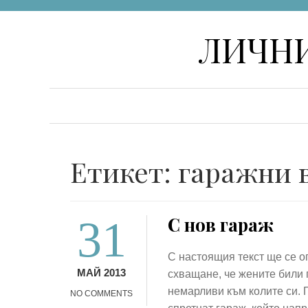
Skip
ЛИЧНИ
to
content
Етикет:
гаражни 
31
С нов гараж
С настоящия текст ще се 
МАЙ 2013
схващане, че жените били 
немарливи към колите си. 
NO COMMENTS