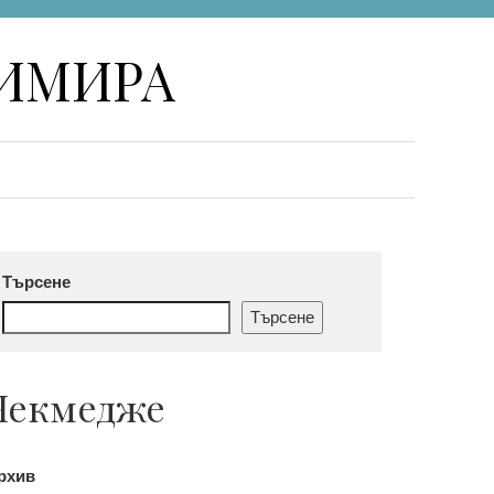
НИМИРА
Търсене
Търсене
Чекмедже
рхив