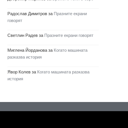
Радослав Димитров
за
Празните екрани
говорят
Светлин Радев
за
Празните екрани говорят
Миглена Йорданова
за
Когато машината
разказва история
Явор Колев
за
Когато машината разказва
история