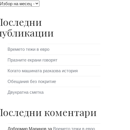
Последни
публикации
Времето тежи в евро
Празните екрани говорят
Когато машината разказва история
Обещания без покритие
Двукратна сметка
Последни коментари
Добромир Маринов
за
Времето тежи в евро