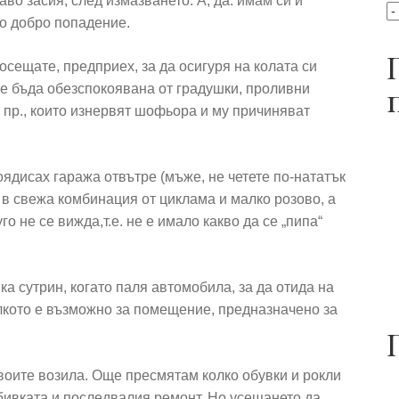
аво засия, след измазването. А, да: имам си и
го добро попадение.
осещате, предприех, за да осигуря на колата си
не бъда обезспокоявана от градушки, проливни
 пр., които изнервят шофьора и му причиняват
ядисах гаража отвътре (мъже, не четете по-нататък
) в свежа комбинация от циклама и малко розово, а
о не се вижда,т.е. не е имало какво да се „пипа“
а сутрин, когато паля автомобила, за да отида на
олкото е възможно за помещение, предназначено за
своите возила. Още пресмятам колко обувки и рокли
бивката и последвалия ремонт. Но усещането да