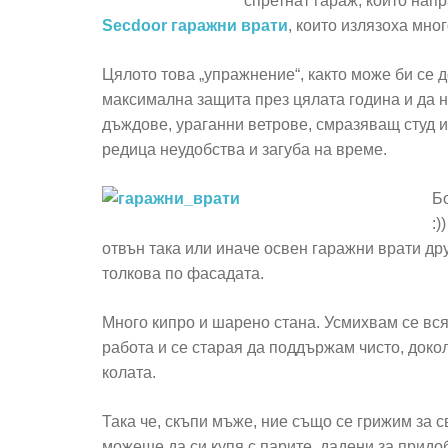
спретнат гараж, който напр
Secdoor гаражни врати
, които излязоха мно
Цялото това „упражнение“, както може би се д
максимална защита през цялата година и да 
дъждове, ураганни ветрове, смразяващ студ и
редица неудобства и загуба на време.
Бо
:)
отвън така или иначе освен гаражни врати друг
толкова по фасадата.
Много кипро и шарено стана. Усмихвам се всяк
работа и се старая да поддържам чисто, док
колата.
Така че, скъпи мъже, ние също се грижим за 
можеше да си купя с парите, дадени за придо