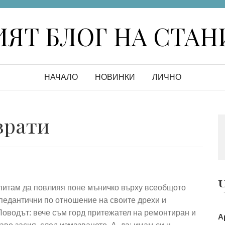
ЯТ БЛОГ НА СТА
НАЧАЛО
НОВИНКИ
ЛИЧНО
врати
опитам да повлияя поне мъничко върху всеобщото
педантични по отношение на своите дрехи и
Поводът: вече съм горд притежател на ремонтиран и
А