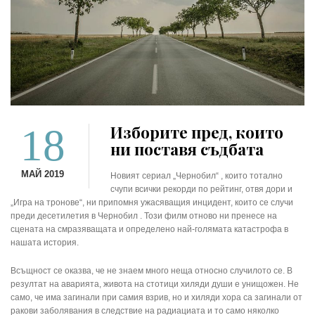
18
Изборите пред, които
ни поставя съдбата
МАЙ 2019
Новият сериал „Чернобил“ , които тотално
счупи всички рекорди по рейтинг, отвя дори и
„Игра на тронове“, ни припомня ужасяващия инцидент, които се случи
преди десетилетия в Чернобил . Този филм отново ни пренесе на
сцената на смразяващата и определено най-голямата катастрофа в
нашата история.
Всъщност се оказва, че не знаем много неща относно случилото се. В
резултат на аварията, живота на стотици хиляди души е унищожен. Не
само, че има загинали при самия взрив, но и хиляди хора са загинали от
ракови заболявания в следствие на радиациата и то само няколко