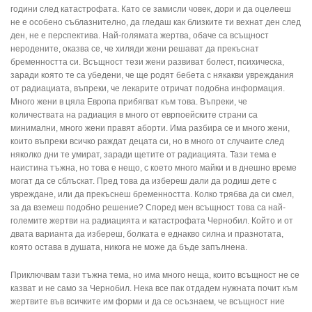
години след катастрофата. Като се замисли човек, дори и да оцелееш
не е особено съблазнително, да гледаш как близките ти вехнат ден след
ден, не е перспектива. Най-голямата жертва, обаче са всъщност
неродените, оказва се, че хиляди жени решават да прекъснат
бременността си. Всъщност тези жени развиват болест, психическа,
заради която те са убедени, че ще родят бебета с някакви увреждания
от радиациата, въпреки, че лекарите отричат подобна информация.
Много жени в цяла Европа прибягват към това. Въпреки, че
количествата на радиация в много от еврпоейските страни са
минимални, много жени правят аборти. Има разбира се и много жени,
които въпреки всичко раждат децата си, но в много от случаите след
няколко дни те умират, заради щетите от радиацията. Тази тема е
наистина тъжна, но това е нещо, с което много майки и в днешно време
могат да се сблъскат. Пред това да избереш дали да родиш дете с
увреждане, или да прекъснеш бременността. Колко трябва да си смел,
за да вземеш подобно решение? Според мен всъщност това са най-
големите жертви на радиацията и катастрофата Чернобил. Който и от
двата варианта да избереш, болката е еднакво силна и празнотата,
която остава в душата, никога не може да бъде запълнена.
Приключвам тази тъжна тема, но има много неща, които всъщност не се
казват и не само за Чернобил. Нека все пак отдадем нужната почит към
жертвите във всичките им форми и да се осъзнаем, че всъщност ние