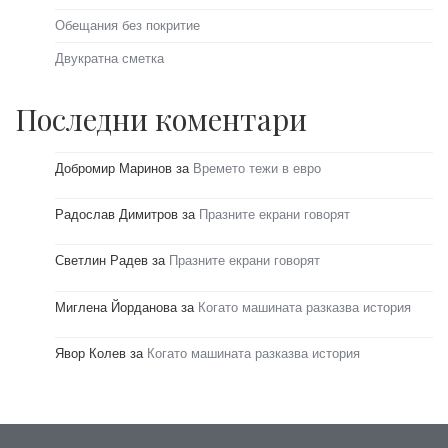
Обещания без покритие
Двукратна сметка
Последни коментари
Добромир Маринов
за
Времето тежи в евро
Радослав Димитров
за
Празните екрани говорят
Светлин Радев
за
Празните екрани говорят
Миглена Йорданова
за
Когато машината разказва история
Явор Колев
за
Когато машината разказва история