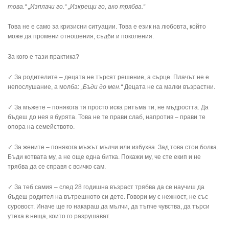
това.“
„Изплачи го.“
„Изкрещи го, ако трябва.“
Това не е само за кризисни ситуации. Това е език на любовта, който
може да промени отношения, съдби и поколения.
За кого е тази практика?
✓ За родителите – децата не търсят решение, а сърце. Плачът не е
непослушание, а молба:
„Бъди до мен.“
Децата не са малки възрастни.
✓ За мъжете – понякога тя просто иска ритъма ти, не мъдростта. Да
бъдеш до нея в бурята. Това не те прави слаб, напротив – прави те
опора на семейството.
✓ За жените – понякога мъжът мълчи или избухва. Зад това стои болка.
Бъди котвата му, а не още една битка. Покажи му, че сте екип и не
трябва да се справя с всичко сам.
✓ За теб самия – след 28 годишна възраст трябва да се научиш да
бъдеш родител на вътрешното си дете. Говори му с нежност, не със
суровост. Иначе ще го накараш да мълчи, да тъпче чувства, да търси
утеха в неща, които го разрушават.