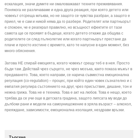
ескалация, значи думите ни омаловажават техните преживявания.
Понякога не различаваме и една друга реакция, при която детето или
човекът отсреща млъква, но не защото се чувства разбран, а защото е
приел, че е сам и никой няма да го разбере. Родителят или партньорът
е спокоен, че е реагирал правилно, но всъщност ефектите от тази
самота ще се проявят в бъдеще, когато детето откаже да общува с
родителите си след пълнолетие или когато партньорът престане да
плаче и просто изстине с времето, като те напусне в един момент, без
много обяснения.
Затова НЕ спирай емоцията, когато човекът срещу теб е в нея. Просто
бъди там. Действай чрез сърцето, не чрез мозъка, както показа мъжът в
предаването. Това, което направи, се нарича съвместна емоционална
регулация (co-regulation) – процес, при който един човек съзнателно и с
емпатия регулира състоянието на друг, чрез присъствие, дишане, тон и
нежна грижа. Това не е техника. Това е акт на любов. Това е нещо, което
трябва да се учи още в детската градина, защото липсата му води до
дълбоки рани и модели на самоунищожение в зряла възраст – алкохол,
преяждане, зависимости, емоционална изолация, нездрави връзки.
Търсене