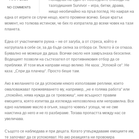
тазгодишния Survivor – игра, битки, драма,
NO COMMENTS
нищо необичайно на пръв поглед. Но накрая на
една от игрите се случи нещо, което промени всичко. Беше кратък
момент, но толкова истински, че бих го изпратила до всеки човек на тази
планета.
Една от участничките рухна – не от загуба, а от стреса, който е
натрупала в себе си, за да бъде силна за отбора си. Тялото ѝ се отказа.
Буквално не можеше да диша. Всички около нея замръзнаха безсилни.
Водещият позволи на състезател от противниковия отбор да се
приближи. И този мъж направи нещо велико. Не каза: „Успокой се“. Не
каза: „Спри да плачеш“. Просто беше там.
Ако в желанието си да успокоим някого използваме реплики, които
омаловажават преживяването му, например, „не е голяма работа“ или
„спокойно, няма нужда да се тревожиш“, ние всъщност правим
емоцията, която изпитва да изглежда непозволена или неправилна. Все
едно наливаме масло в огъня, защото човекът усеща, че не сме
наистина до него и не го разбираме. Тогава пропастта между нас се
увеличава.
Същото се наблюдава и при децата. Когато утвърждаваме емоциите им,
те започват да се успокояват. Но ако реакцията ни провокира