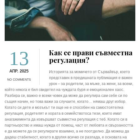
13
Как се прави съвместна
регулация?
АПР. 2025
Историята за момичето от Сървайвър, което
представих в предишната публикация е важен
NO COMMENTS
урок – за родители, за мъже, за жени, за всеки,
който някога е бил свидетел на чуждата буря и емоционален хаос.
Разбира се, важно е всеки човек да може да регулира сам себе си по
същия начин, но това важи за случаите, когато… нямаш друг избор.
Когато си дете и мозъкът ти още не е способен на самостоятелна
регулация, родителят и хората в семействотоса тези, които имат
анагажимента да извършват съвместна регулация с теб. Когато си в
партньорство и имаш нужда от помощ, част от любовта и свързаността
е да можете да се регулирате взаимно, а не поотделно. Да можеш да
дадеш стабилност, когато в другия всичко се разпада, е основата на