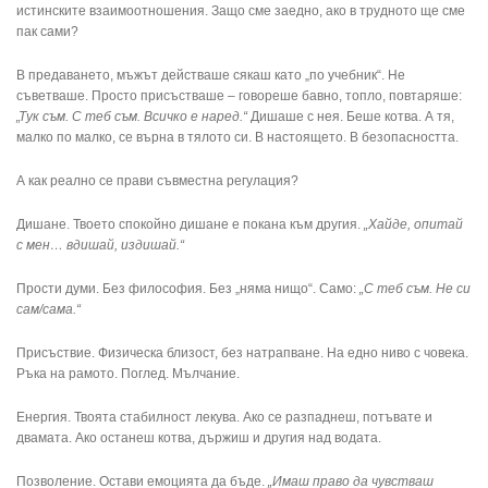
истинските взаимоотношения. Защо сме заедно, ако в трудното ще сме
пак сами?
В предаването, мъжът действаше сякаш като „по учебник“. Не
съветваше. Просто присъстваше – говореше бавно, топло, повтаряше:
„Тук съм. С теб съм. Всичко е наред.“
Дишаше с нея. Беше котва. А тя,
малко по малко, се върна в тялото си. В настоящето. В безопасността.
А как реално се прави съвместна регулация?
Дишане. Твоето спокойно дишане е покана към другия.
„Хайде, опитай
с мен… вдишай, издишай.“
Прости думи. Без философия. Без „няма нищо“. Само:
„С теб съм. Не си
сам/сама.“
Присъствие. Физическа близост, без натрапване. На едно ниво с човека.
Ръка на рамото. Поглед. Мълчание.
Енергия. Твоята стабилност лекува. Ако се разпаднеш, потъвате и
двамата. Ако останеш котва, държиш и другия над водата.
Позволение. Остави емоцията да бъде.
„Имаш право да чувстваш