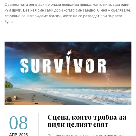
Съвместната регулация е онази невидима нишка, която ни връща едни
към други
.
Без нея сме сами дори когато сме заедно. С нея – оцеляваме,
лекуваме се, изграждаме връзки, които не се разпадат при първата
буря.
08
Сцена, която трябва да
види целият свят
АПР. 2025
Попаднах на един от последните епизоди на