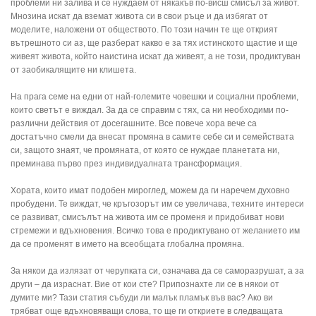
проблеми ни залива и се нуждаем от някакъв по-висш смисъл за живот.
Мнозина искат да вземат живота си в свои ръце и да избягат от
моделите, наложени от обществото. По този начин те ще открият
вътрешното си аз, ще разберат какво е за тях истинскoто щастие и ще
живеят живота, който наистина искат да живеят, а не този, продиктуван
от заобикалящите ни клишета.
На прага семе на едни от най-големите човешки и социални проблеми,
които светът е виждал. За да се справим с тях, са ни необходими по-
различни действия от досегашните. Все повече хора вече са
достатъчно смели да внесат промяна в самите себе си и семействата
си, защото знаят, че промяната, от която се нуждае планетата ни,
преминава първо през индивидуалната трансформация.
Хората, които имат подобен мироглед, можем да ги наречем духовно
пробудени. Те виждат, че кръгозорът им се увеличава, техните интереси
се развиват, смисълът на живота им се променя и придобиват нови
стремежи и вдъхновения. Всичко това е продиктувано от желанието им
да се променят в името на всеобщата глобална промяна.
За някои да излязат от черупката си, означава да се саморазрушат, а за
други – да израснат. Вие от кои сте? Припознахте ли се в някои от
думите ми? Тази статия събуди ли малък пламък във вас? Ако ви
трябват още вдъхновяващи слова, то ще ги откриете в следващата