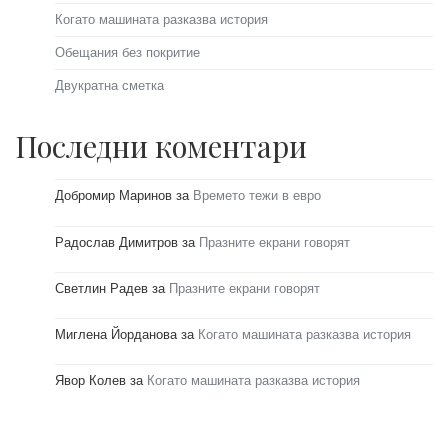
Когато машината разказва история
Обещания без покритие
Двукратна сметка
Последни коментари
Добромир Маринов
за
Времето тежи в евро
Радослав Димитров
за
Празните екрани говорят
Светлин Радев
за
Празните екрани говорят
Миглена Йорданова
за
Когато машината разказва история
Явор Колев
за
Когато машината разказва история