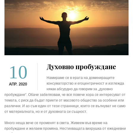
10
Духовно пробуждане
Намираме се в ерата на доминиращите
консуматорство и егоцентричност и изглежда
АПР. 2020
някак абсурдно да говорим за „духовно
пробуждане“. Обаче забелязвам, че все повече хора се интересуват от
темата, с риск да бъдат приети от масовото общество за особени или
различни. И аз съм един от тези странници, които се вълнуват не само
от материалната, но и от духовната си същност.
Много неща вече се променят в света. Живеем във време на
пробуждане и желаем промяна. Нестихващата вихрушка от ежедневни