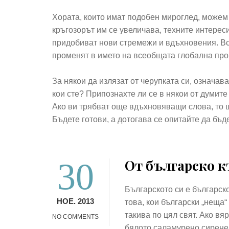
Хората, които имат подобен мироглед, можем 
кръгозорът им се увеличава, техните интерес
придобиват нови стремежи и вдъхновения. Вс
променят в името на всеобщата глобална про
За някои да излязат от черупката си, означава
кои сте? Припознахте ли се в някои от думит
Ако ви трябват още вдъхновяващи слова, то щ
Бъдете готови, а дотогава се опитайте да бъд
30
От българско к
Българското си е българск
НОЕ. 2013
това, кои български „неща
такива по цял свят. Ако вя
NO COMMENTS
бялото саламурено сирене,