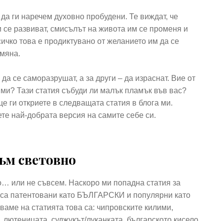
да ги наречем духовно пробудени. Те виждат, че
и се развиват, смисълът на живота им се променя и
ичко това е продиктувано от желанието им да се
мяна.
 да се саморазрушат, а за други – да израснат. Вие от
е ми? Тази статия събуди ли малък пламък във вас?
е ги откриете в следващата статия в блога ми.
ете най-добрата версия на самите себе си.
ъм световно
о… или не съвсем. Наскоро ми попадна статия за
“ са патентовани като БЪЛГАРСКИ и популярни като
рваме на статията това са: чипровските килими,
 лютеницата, суджукът/луканката, българското кисело