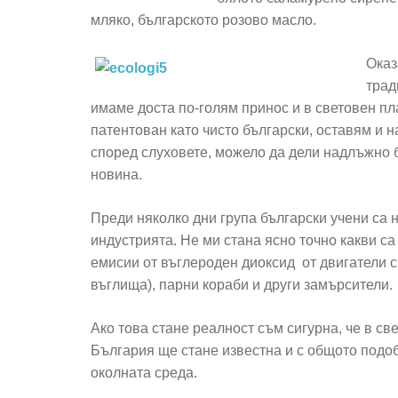
мляко, българското розово масло.
Оказ
трад
имаме доста по-голям принос и в световен пл
патентован като чисто български, оставям и 
според слуховете, можело да дели надлъжно 
новина.
Преди няколко дни група български учени са 
индустрията. Не ми стана ясно точно какви са
емисии от въглероден диоксид от двигатели с
въглища), парни кораби и други замърсители.
Ако това стане реалност съм сигурна, че в св
България ще стане известна и с общото подо
околната среда.