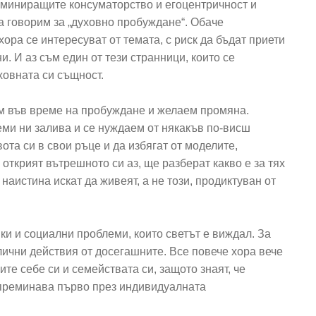
оминиращите консуматорство и егоцентричност и
а говорим за „духовно пробуждане“. Обаче
хора се интересуват от темата, с риск да бъдат приети
. И аз съм един от тези странници, които се
ховната си същност.
м във време на пробуждане и желаем промяна.
ми ни залива и се нуждаем от някакъв по-висш
ота си в свои ръце и да избягат от моделите,
открият вътрешното си аз, ще разберат какво е за тях
наистина искат да живеят, а не този, продиктуван от
ки и социални проблеми, които светът е виждал. За
лични действия от досегашните. Все повече хора вече
те себе си и семействата си, защото знаят, че
, преминава първо през индивидуалната