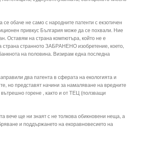
а се обаче не само с народните патенти с екзотичен
иционен привкус България може да се похвали. Ние
ан. Оставям на страна компютъра, който не е
на страна странното ЗАБРАНЕНО изобретение, което,
банкнота на половина. Визирам една последна
направили два патента в сферата на екологията и
 те, но представят начини за намаляване на вредните
 вътрешно горене , както и от ТЕЦ (ползващи
ета вече ще ни знаят с не толкова обикновени неща, а
бряване и поддържането на екоравновесието на