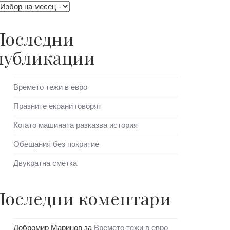
Последни
публикации
Времето тежи в евро
Празните екрани говорят
Когато машината разказва история
Обещания без покритие
Двукратна сметка
Последни коментари
Добромир Маринов
за
Времето тежи в евро