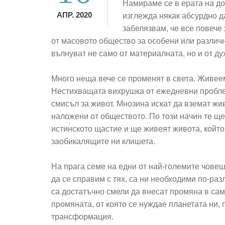
Намираме се в ерата на д
АПР. 2020
изглежда някак абсурдно д
забелязвам, че все повече 
от масовото общество за особени или различни
вълнуват не само от материалната, но и от ду
Много неща вече се променят в света. Живее
Нестихващата вихрушка от ежедневни пробле
смисъл за живот. Мнозина искат да вземат жив
наложени от обществото. По този начин те ще 
истинскoто щастие и ще живеят живота, който 
заобикалящите ни клишета.
На прага семе на едни от най-големите човеш
да се справим с тях, са ни необходими по-раз
са достатъчно смели да внесат промяна в сами
промяната, от която се нуждае планетата ни
трансформация.