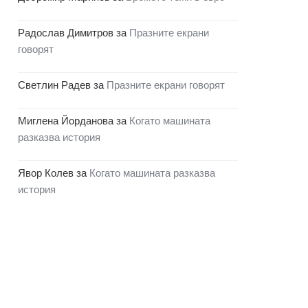
Радослав Димитров
за
Празните екрани
говорят
Светлин Радев
за
Празните екрани говорят
Миглена Йорданова
за
Когато машината
разказва история
Явор Колев
за
Когато машината разказва
история