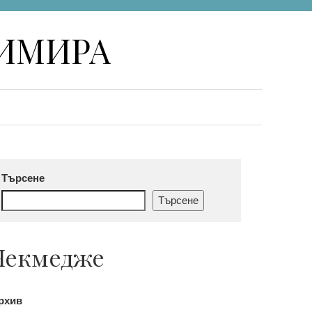
НИМИРА
Търсене
Търсене
Чекмедже
рхив