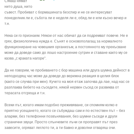
Сякаш нямат
нито душа, нито
съвест. Пробиват с бормашината безспир и не се интересуват
понеделник ли е, събота ли е неделя ли е, обяд ли е или късно вечер и
т.н.
Нека си го признаем. Някои от нас обичат да си подремват повече. Не е
грях, физиологична нужда е. Сънят е основополагащ за нормалното
функциониране на човешкия организъм, а постоянното му прекъсване
може да доведе само до лошо настроение сутрин и ставане както му се
казва „с краката нагоре”.
Да не говорим, че пробиването с бор машина или друга шумна дейност в
неподходящ час може да доведе до верижна реакция в целия блок
(както се случва при мен). Кучето на моя етаж започва да лае, над нас се
разплаква бебето на съседите, някой нервен съсед се развиква от
терасата отсреща и т.н.
Всеки път, когато имам подобно преживяване, си спомням колко е
приятно усещането, когато се събуждаш сам и по естествен път – без
аларми, без телефонни позвънявания, без шумни съседи и други
странични звуци. Просто слънчевите лъчи си проправят път през
завесите, огряват леглото ти, а ти бавно и доволни отваряш очи.