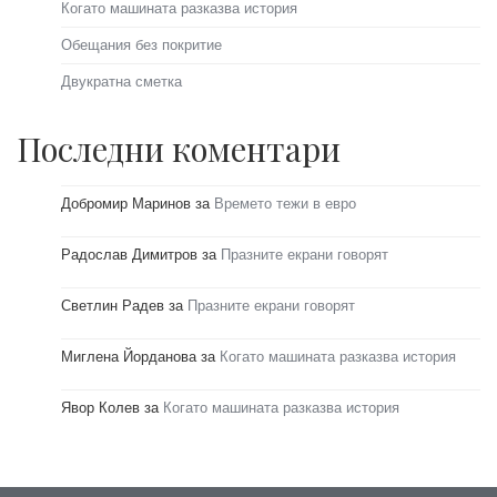
Когато машината разказва история
Обещания без покритие
Двукратна сметка
Последни коментари
Добромир Маринов
за
Времето тежи в евро
Радослав Димитров
за
Празните екрани говорят
Светлин Радев
за
Празните екрани говорят
Миглена Йорданова
за
Когато машината разказва история
Явор Колев
за
Когато машината разказва история