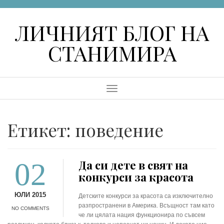
Skip
to
ЛИЧНИЯТ БЛОГ НА
content
СТАНИМИРА
Menu
Етикет:
поведение
02
Да си дете в свят на
конкурси за красота
ЮЛИ 2015
Детските конкурси за красота са изключително
разпространени в Америка. Всъщност там като
NO COMMENTS
че ли цялата нация функционира по съвсем