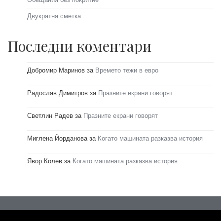
Двукратна сметка
Последни коментари
Добромир Маринов
за
Времето тежи в евро
Радослав Димитров
за
Празните екрани говорят
Светлин Радев
за
Празните екрани говорят
Миглена Йорданова
за
Когато машината разказва история
Явор Колев
за
Когато машината разказва история