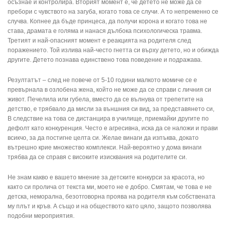
осъзнае и контролира. Вторият момент е, че детето не може да се
пребори с чувството на загуба, когато това се случи. А то непременно се
случва. Копнее да бъде принцеса, да получи корона и когато това не
става, драмата е голяма и нанася дълбока психологическа травма.
Третият и най-опасният момент е реакцията на родителя след
поражението. Той излива най-често гнетта си върху детето, но и обижда
другите. Детето познава единствено това поведение и подражава.
Резултатът – след не повече от 5-10 години малкото момиче се е
превърнала в озлобена жена, който не може да се справи с личния си
живот. Печелила или губела, вместо да се вълнува от трепетите на
детство, е трябвало да мисли за външния си вид, за представянето си,
В следствие на това се дистанцира в училище, приемайки другите по
дефолт като конкуренция. Често е агресивна, иска да се наложи и прави
всикчо, за да постигне целта си. Желае винаги да изпъква, докато
вътрешно крие множество комплекси. Най-вероятно у дома винаги
трябва да се справя с високите изисквания на родителите си.
Не знам какво е вашето мнение за детските конкурси за красота, но
както си пролича от текста ми, моето не е добро. Смятам, че това е не
детска, неморална, безотговорна проява на родителя към собствената
му плът и кръв. А също и на обществото като цяло, защото позволява
подобни мероприятия.