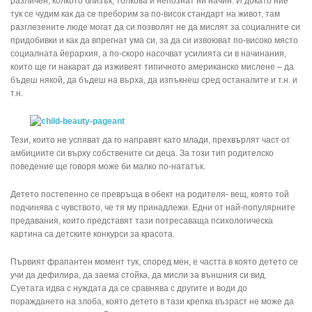
различен, колкото близък, толкова и непознат ни начин. И докато ние
тук се чудим как да се преборим за по-висок стандарт на живот, там
разглезените люде могат да си позволят не да мислят за социалните си
придобивки и как да впрегнат ума си, за да си извоюват по-високо място
социалната йерархия, а по-скоро насочват усилията си в начинания,
които ще ги накарат да изживеят типичното американско мислене – да
бъдеш някой, да бъдеш на върха, да изпъкнеш сред останалите и т.н. и
т.н.
Тези, които не успяват да го направят като млади, прехвърлят част от
амбициите си върху собствените си деца. За този тип родителско
поведение ще говоря може би малко по-нататък.
Детето постепенно се превръща в обект на родителя- вещ, която той
подчинява с чувството, че тя му принадлежи. Едни от най-популярните
предавания, които представят тази потресаваща психологическа
картина са детските конкурси за красота.
Първият фрапантен момент тук, според мен, е частта в която детето се
учи да дефилира, да заема стойка, да мисли за външния си вид.
Суетата идва с нуждата да се сравнява с другите и води до
пораждането на злоба, която детето в тази крепка възраст не може да