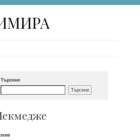
НИМИРА
Търсене
Търсене
Чекмедже
рхив