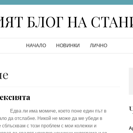
ЯТ БЛОГ НА СТА
НАЧАЛО
НОВИНКИ
ЛИЧНО
не
ексията
Едва ли има момиче, което поне един път в
ало да отслабне. Никой не може да ме убеди в
 сблъсквам с този проблем с мои колежки и
А