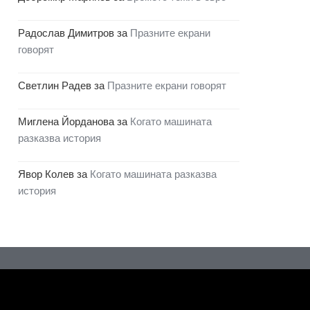
Радослав Димитров
за
Празните екрани
говорят
Светлин Радев
за
Празните екрани говорят
Миглена Йорданова
за
Когато машината
разказва история
Явор Колев
за
Когато машината разказва
история