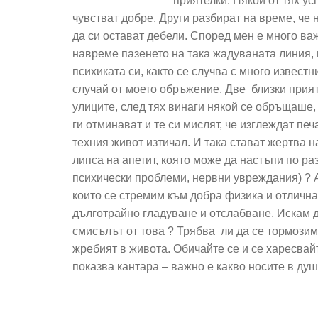
приятелки. Някои от тях у
чувстват добре. Други разбират на време, че
да си остават дебели. Според мен е много ва
навреме пазенето на така жадуваната линия, 
психиката си, както се случва с много известн
случай от моето обръжение. Две близки прият
улиците, след тях винаги някой се обръщаше, 
ги отминават и те си мислят, че изглеждат печ
техния живот изтичал. И така стават жертва н
липса на апетит, която може да настъпи по р
психически проблеми, нервни увреждания) ? А
които се стремим към добра физика и отлична
дълготрайно гладуване и отслабване. Искам д
смисълът от това ? Трябва ли да се тормозим,
жребият в живота. Обичайте се и се харесвайт
показва кантара – важно е какво носите в душ