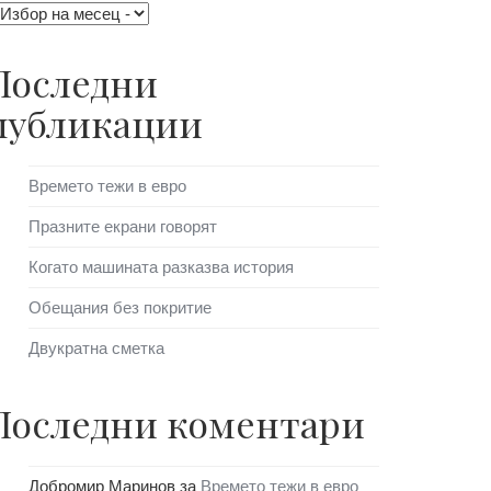
Последни
публикации
Времето тежи в евро
Празните екрани говорят
Когато машината разказва история
Обещания без покритие
Двукратна сметка
Последни коментари
Добромир Маринов
за
Времето тежи в евро