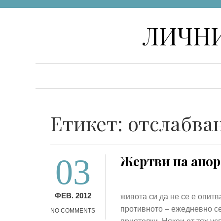
Skip
ЛИЧНИ
to
content
Етикет:
отслабва
03
Жертви на анор
ФЕВ. 2012
живота си да не се е опитв
противното – ежедневно се
NO COMMENTS