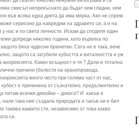
спяват да свалят няколко ненужни килограма и се
 няма смисъл непрекъснато да бъдат хем гладни, хем
жно във всяка една диета да има мярка. Ако не спрем
може сериозно да навредим на здравето си, а и на
и у нас и по света личности. Искам да споделя един
елки допреди няколко години, като вървяха по
защото бяха чудесни брюнетки. Сега не е така, вече
ално, защото са загубили хубостта и виталността и уж
а анорексията. Какво всъщност е тя ? Дали е тотална
азлични причини (болести на хранопровода,
норексията много често при голяма част от нас,
 хубост е причинена от съзнателно, продължително и
а питам всички девойки – докога? И какъв е
 нали така ние създала природата и такъв ни е бил
е такива каквито сте, независимо от това какво
ата си.