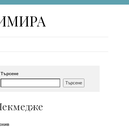
НИМИРА
Търсене
Търсене
Чекмедже
рхив