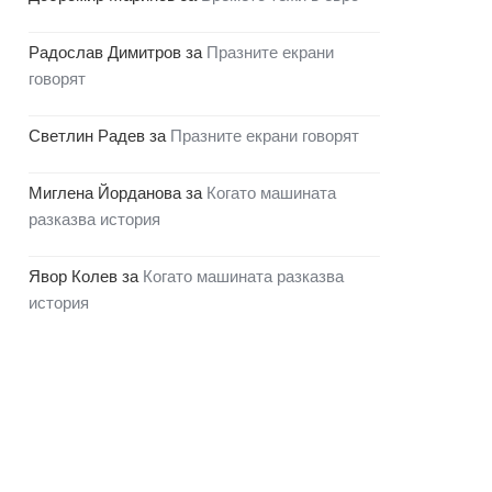
Радослав Димитров
за
Празните екрани
говорят
Светлин Радев
за
Празните екрани говорят
Миглена Йорданова
за
Когато машината
разказва история
Явор Колев
за
Когато машината разказва
история