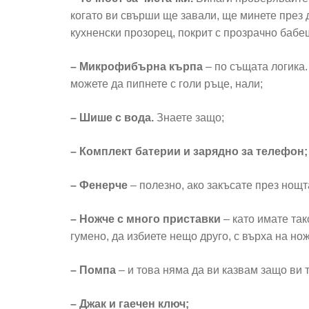
когато ви свърши ще завали, ще минете през 
кухненски прозорец, покрит с прозрачно бабе
– Микрофибърна кърпа
– по същата логика.
можете да пипнете с голи ръце, нали;
– Шише с вода.
Знаете защо;
– Комплект батерии и зарядно за телефон;
– Фенерче
– полезно, ако закъсате през нощт
– Ножче с много приставки
– като имате та
гумено, да избиете нещо друго, с върха на нож
– Помпа
– и това няма да ви казвам защо ви 
– Джак и гаечен ключ;