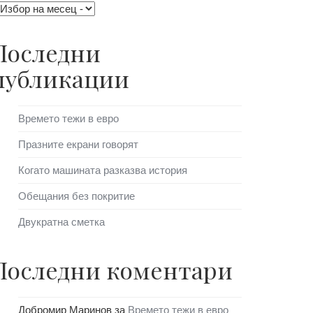
Последни
публикации
Времето тежи в евро
Празните екрани говорят
Когато машината разказва история
Обещания без покритие
Двукратна сметка
Последни коментари
Добромир Маринов
за
Времето тежи в евро