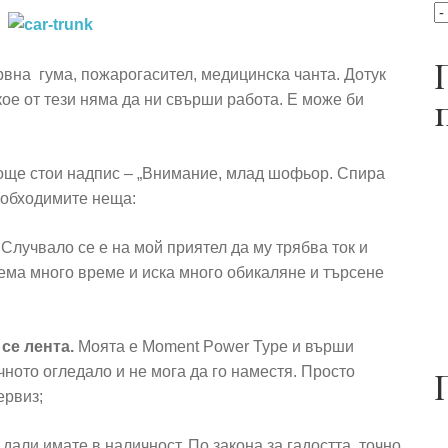
рвна гума, пожарогасител, медицинска чанта. Дотук
кое от тези няма да ни свърши работа. Е може би
е още стои надпис – „Внимание, млад шофьор. Спира
необходимите неща:
лучвало се е на мой приятел да му трябва ток и
нема много време и иска много обикаляне и търсене
се лента.
Моята е Moment Power Type и върши
чното огледало и не мога да го наместя. Просто
ервиз;
али имате в наличност. По закона за гадостта, точно