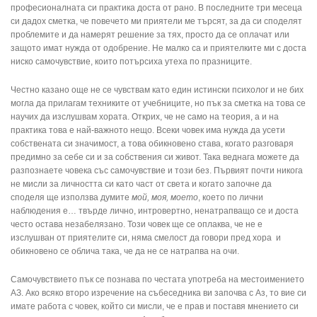
професионалната си практика доста от рано. В последните три месеца
си дадох сметка, че повечето ми приятели ме търсят, за да си споделят
проблемите и да намерят решение за тях, просто да се оплачат или
защото имат нужда от одобрение. Не малко са и приятелките ми с доста
ниско самочувствие, които потърсиха утеха по празниците.
Честно казано още не се чувствам като един истински психолог и не бих
могла да прилагам техниките от учебниците, но пък за сметка на това се
научих да изслушвам хората. Открих, че не само на теория, а и на
практика това е най-важното нещо. Всеки човек има нужда да усети
собствената си значимост, а това обикновено става, когато разговаря
предимно за себе си и за собствения си живот. Така веднага можете да
разпознаете човека със самочувствие и този без. Първият почти никога
не мисли за личността си като част от света и когато започне да
споделя ще използва думите
мой, моя, моето
, което по лични
наблюдения е… твърде лично, интровертно, ненатрапващо се и доста
често остава незабелязано. Този човек ще се оплаква, че не е
изслушван от приятелите си, няма смелост да говори пред хора и
обикновено се облича така, че да не се натрапва на очи.
Самочувствието пък се познава по честата употреба на местоимението
АЗ. Ако всяко второ изречение на събеседника ви започва с Аз, то вие си
имате работа с човек, който си мисли, че е прав и поставя мнението си