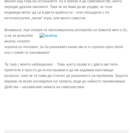
винаги над това на останалите.
Аз
е близко и до самохвалство, което
нерядко дразни околните. Така че не бива да ви учудва, че тези
индивиди могат да са в двете крайности – или обградени с по
интелектуално „ниски“ хора, или много самотни.
Внимание, тук говоря за прекомерната употреба на думите мое и Аз,
а не за всекидне
вната, когато
хората ги ползват, за да разкажат какво им се е случило през деня
или с какво се занимават!
Та така с моите наблюдения… Това, което правя и с двата ми типа
приятели е просто да ги изслушвам и да им задавам насочващи
въпроси, така че те сами да стигнат до решението на проблема. Защото
вярвам, че всяко изговаряне на тревога, води до нейното преминаване.
Действа – независимо нивата на самочувствие.