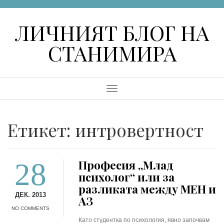
Skip
to
ЛИЧНИЯТ БЛОГ НА
content
СТАНИМИРА
Menu
Етикет:
интровертност
28
Професия „Млад
психолог“ или за
разликата между МЕН и
ДЕК. 2013
АЗ
NO COMMENTS
Като студентка по психология, явно започвам