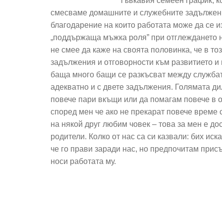
гъвкавия семеен график, к
смесваме домашните и служебните задължени
благодарение на които работата може да се и
„поддържаща мъжка роля” при отглеждането н
не смее да каже на своята половинка, че в т
задължения и отговорности към развитието и в
баща много бащи се разкъсват между службата
адекватно и с двете задължения. Голямата ди
повече пари вкъщи или да помагам повече в о
според мен че ако не прекарат повече време с
на някой друг любим човек – това за мен е до
родители. Колко от нас са си казвали: бих иск
че го прави заради нас, но предпочитам прис
носи работата му.