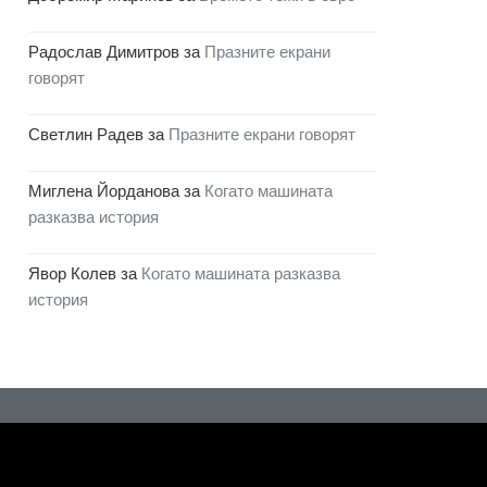
Радослав Димитров
за
Празните екрани
говорят
Светлин Радев
за
Празните екрани говорят
Миглена Йорданова
за
Когато машината
разказва история
Явор Колев
за
Когато машината разказва
история