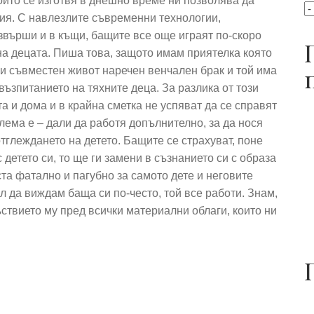
ойто се изготвя в днешно време ни позволява да
я. С навлезлите съвременни технологии,
звърши и в къщи, бащите все още играят по-скоро
а децата. Пиша това, защото имам приятелка която
ози съвместен живот наречен венчален брак и той има
ъзпитанието на тяхните деца. За разлика от този
 и дома и в крайна сметка не успяват да се справят
лема е – дали да работя допълнително, за да нося
тглеждането на детето. Бащите се страхуват, поне
 детето си, то ще ги замени в съзнанието си с образа
ста фатално и пагубно за самото дете и неговите
ал да виждам баща си по-често, той все работи. Знам,
ъствието му пред всички материални облаги, които ни