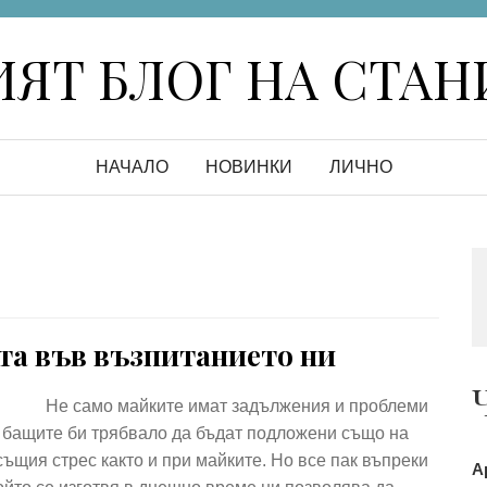
ЯТ БЛОГ НА СТА
НАЧАЛО
НОВИНКИ
ЛИЧНО
та във възпитанието ни
Не само майките имат задължения и проблеми
 бащите би трябвало да бъдат подложени също на
същия стрес както и при майките. Но все пак въпреки
А