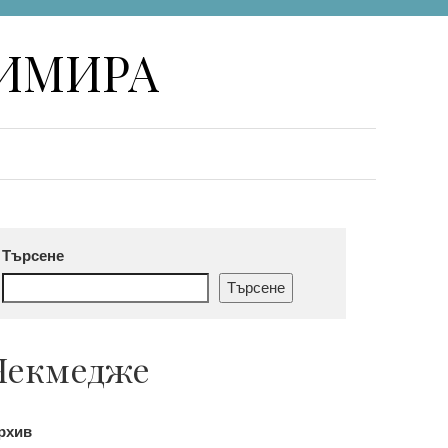
НИМИРА
Търсене
Търсене
Чекмедже
рхив