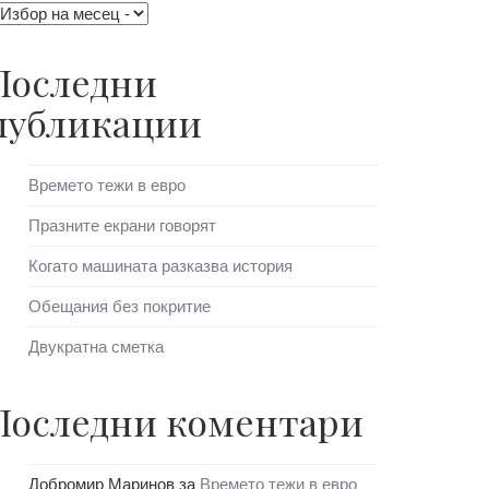
Последни
публикации
Времето тежи в евро
Празните екрани говорят
Когато машината разказва история
Обещания без покритие
Двукратна сметка
Последни коментари
Добромир Маринов
за
Времето тежи в евро