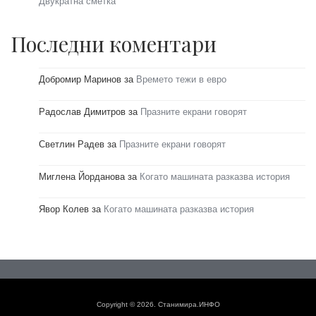
Двукратна сметка
Последни коментари
Добромир Маринов
за
Времето тежи в евро
Радослав Димитров
за
Празните екрани говорят
Светлин Радев
за
Празните екрани говорят
Миглена Йорданова
за
Когато машината разказва история
Явор Колев
за
Когато машината разказва история
Copyright © 2026. Станимира.ИНФО