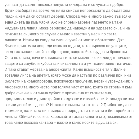
успяват да свалят няколко ненужни килограма и се чувстват добре.
Други разбират на време, че няма смисъл непрекъснато да бъдат хем
гладни, хем да си остават дебели. Според мен е много важно във всяка
една диета да има мярка. Ако не спрем навреме пазенето на така
жадуваната линия, може сериозно да навредим на здравето си, а и на
психиката си, както се случва с много известни у нас и по света
личности. Искам да споделя един случай от моето обръжение. Две
близки приятелки допреди няколко години, като вървяха по улиците,
след тях винаги някой се обръщаше, защото бяха чудесни брюнетки.
Сега не е така, вече ги отминават и те си мислят, че изглеждат печално,
защото са загубили хубостта и виталността и уж техния живот изтичал.
И така стават жертва на анорексията. Какво всъщност е тя ? Дали е
тотална липса на апетит, която може да настъпи по различни причини
(болести на хранопровода, психически проблеми, нервни увреждания) ?
Анорексията много често при голяма част от нас, които се стремим към
добра физика и отлична хубост е причинена от съзнателно,
продължително и дълготрайно гладуване и отслабване. Искам да питам
всички девойки – докога? И какъв е смисълът от това ? Трябва ли да се
тормозим, нали така ние създала природата и такъв ни е бил жребият в
живота. Обичайте се и се харесвайте такива каквито сте, независимо от
това какво показва кантара – важно е какво носите в душата си.