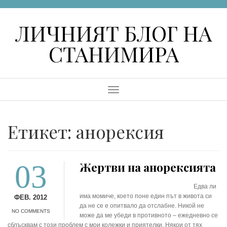
Skip
to
ЛИЧНИЯТ БЛОГ НА
content
СТАНИМИРА
Menu
Етикет:
анорексия
03
Жертви на анорексията
Едва ли
има момиче, което поне един път в живота си
ФЕВ. 2012
да не се е опитвало да отслабне. Никой не
NO COMMENTS
може да ме убеди в противното – ежедневно се
сблъсквам с този проблем с мои колежки и приятелки. Някои от тях